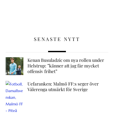
SENASTE NYTT
Kenan Busuladzic om nya rollen under
Helstrup: ”känner att jag får mycket
offensiv frihet”
Uefaranken: Malmö FF:s seger över
Vålerenga utmärkt för Sverige