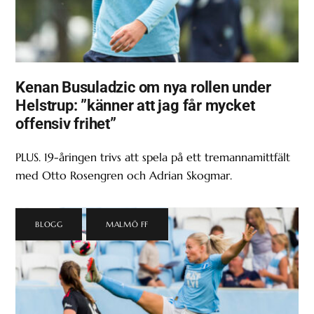
Kenan Busuladzic om nya rollen under
Helstrup: ”känner att jag får mycket
offensiv frihet”
PLUS. 19-åringen trivs att spela på ett tremannamittfält
med Otto Rosengren och Adrian Skogmar.
BLOGG
,
MALMÖ FF