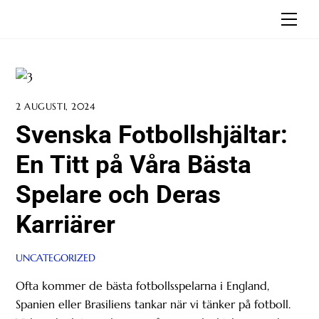
Skip
Men
to
content
2 AUGUSTI, 2024
Svenska Fotbollshjältar:
En Titt på Våra Bästa
Spelare och Deras
Karriärer
UNCATEGORIZED
Ofta kommer de bästa fotbollsspelarna i England,
Spanien eller Brasiliens tankar när vi tänker på fotboll.