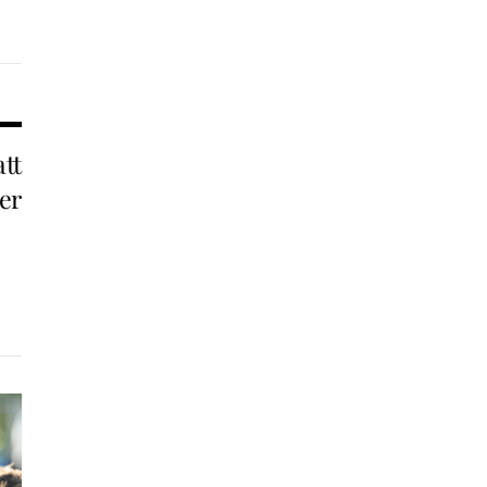
tt
er