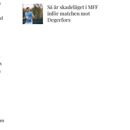
a
Så är skadeläget i MFF
inför matchen mot
ad
Degerfors
,
s
n
om