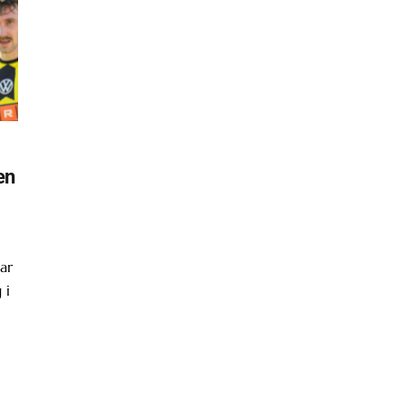
en
ar
 i