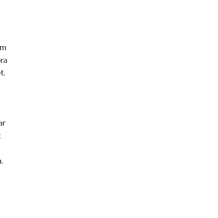
om
bra
t.
ar
t
.