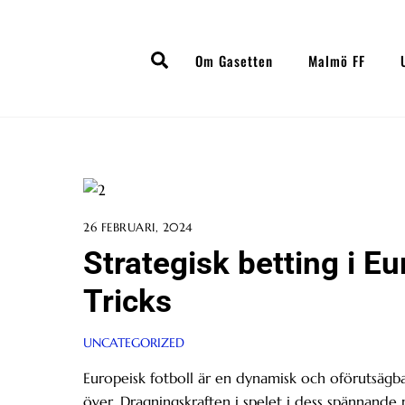
Skip
to
Search
content
Om Gasetten
Malmö FF
26 FEBRUARI, 2024
Strategisk betting i Eu
Tricks
UNCATEGORIZED
Europeisk fotboll är en dynamisk och oförutsägbar
över. Dragningskraften i spelet i dess spännande