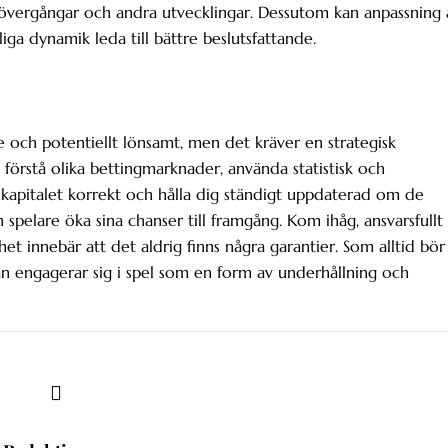
arövergångar och andra utvecklingar. Dessutom kan anpassning 
liga dynamik leda till bättre beslutsfattande.
e och potentiellt lönsamt, men det kräver en strategisk
, förstå olika bettingmarknader, använda statistisk och
lkapitalet korrekt och hålla dig ständigt uppdaterad om de
spelare öka sina chanser till framgång. Kom ihåg, ansvarsfullt
et innebär att det aldrig finns några garantier. Som alltid bör
an engagerar sig i spel som en form av underhållning och