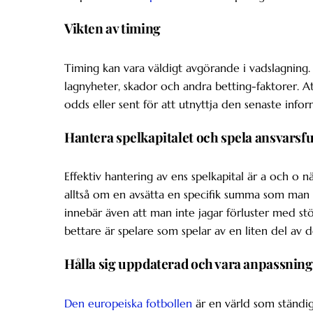
Vikten av timing
Timing kan vara väldigt avgörande i vadslagning.
lagnyheter, skador och andra betting-faktorer. Att
odds eller sent för att utnyttja den senaste info
Hantera spelkapitalet och spela ansvarsfu
Effektiv hantering av ens spelkapital är a och o n
alltså om en avsätta en specifik summa som man tän
innebär även att man inte jagar förluster med stö
bettare är spelare som spelar av en liten del av d
Hålla sig uppdaterad och vara anpassnin
Den europeiska fotbollen
är en värld som ständig