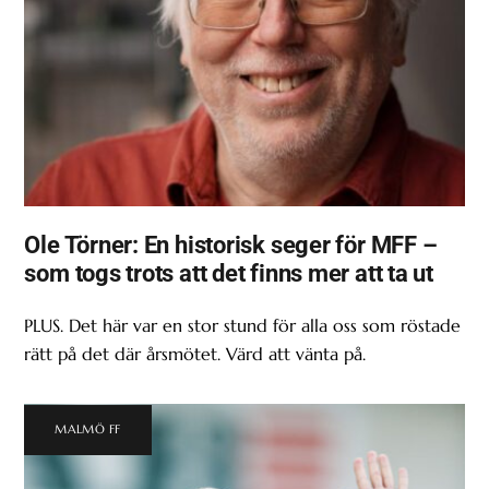
Ole Törner: En historisk seger för MFF –
som togs trots att det finns mer att ta ut
PLUS. Det här var en stor stund för alla oss som röstade
rätt på det där årsmötet. Värd att vänta på.
MALMÖ FF