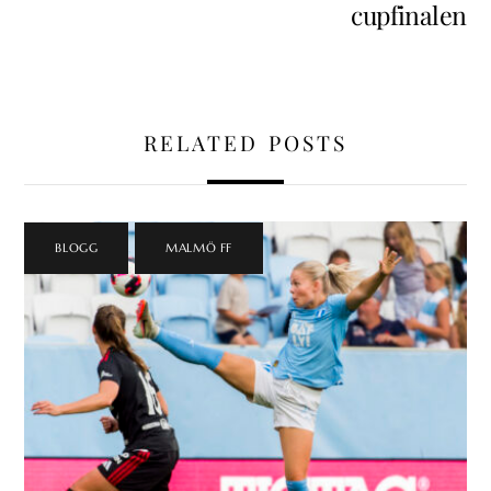
cupfinalen
RELATED POSTS
BLOGG
,
MALMÖ FF