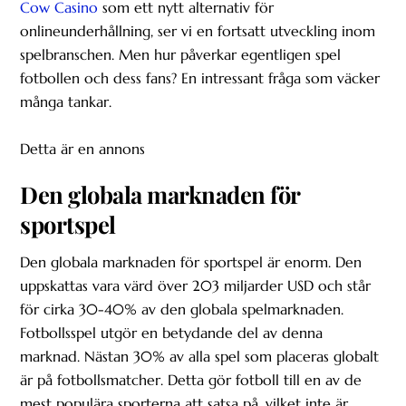
Cow Casino
som ett nytt alternativ för
onlineunderhållning, ser vi en fortsatt utveckling inom
spelbranschen. Men hur påverkar egentligen spel
fotbollen och dess fans? En intressant fråga som väcker
många tankar.
Detta är en annons
Den globala marknaden för
sportspel
Den globala marknaden för sportspel är enorm. Den
uppskattas vara värd över 203 miljarder USD och står
för cirka 30-40% av den globala spelmarknaden.
Fotbollsspel utgör en betydande del av denna
marknad. Nästan 30% av alla spel som placeras globalt
är på fotbollsmatcher. Detta gör fotboll till en av de
mest populära sporterna att satsa på, vilket inte är