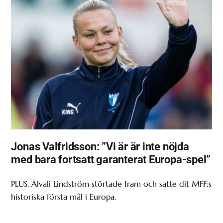
Jonas Valfridsson: ”Vi är är inte nöjda
med bara fortsatt garanterat Europa-spel”
PLUS. Älvali Lindström störtade fram och satte dit MFF:s
historiska första mål i Europa.