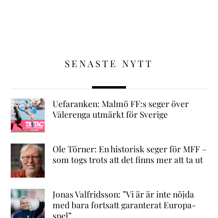
SENASTE NYTT
Uefaranken: Malmö FF:s seger över
Vålerenga utmärkt för Sverige
Ole Törner: En historisk seger för MFF –
som togs trots att det finns mer att ta ut
Jonas Valfridsson: ”Vi är är inte nöjda
med bara fortsatt garanterat Europa-
spel”