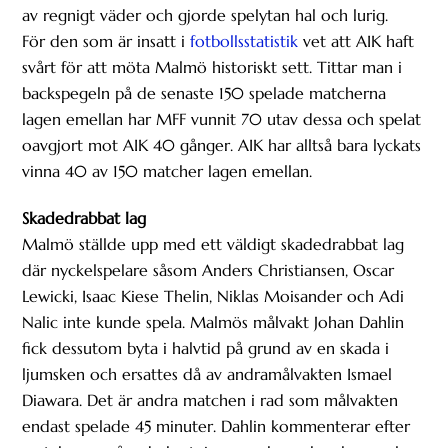
av regnigt väder och gjorde spelytan hal och lurig.
För den som är insatt i
fotbollsstatistik
vet att AIK haft
svårt för att möta Malmö historiskt sett. Tittar man i
backspegeln på de senaste 150 spelade matcherna
lagen emellan har MFF vunnit 70 utav dessa och spelat
oavgjort mot AIK 40 gånger. AIK har alltså bara lyckats
vinna 40 av 150 matcher lagen emellan.
Skadedrabbat lag
Malmö ställde upp med ett väldigt skadedrabbat lag
där nyckelspelare såsom Anders Christiansen, Oscar
Lewicki, Isaac Kiese Thelin, Niklas Moisander och Adi
Nalic inte kunde spela. Malmös målvakt Johan Dahlin
fick dessutom byta i halvtid på grund av en skada i
ljumsken och ersattes då av andramålvakten Ismael
Diawara. Det är andra matchen i rad som målvakten
endast spelade 45 minuter. Dahlin kommenterar efter