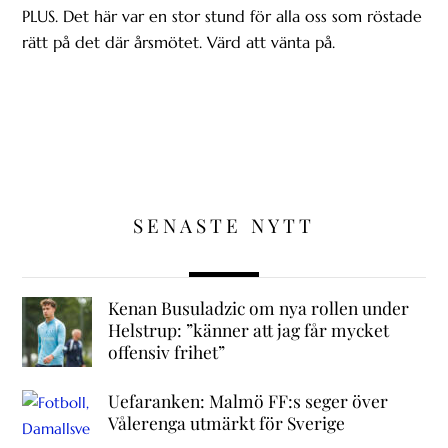
PLUS. Det här var en stor stund för alla oss som röstade
rätt på det där årsmötet. Värd att vänta på.
SENASTE NYTT
Kenan Busuladzic om nya rollen under
Helstrup: ”känner att jag får mycket
offensiv frihet”
Uefaranken: Malmö FF:s seger över
Vålerenga utmärkt för Sverige