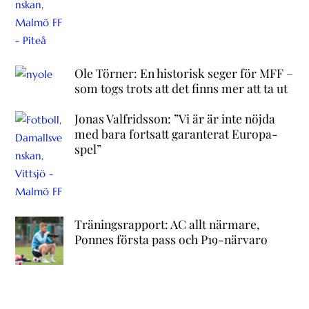
Ole Törner: En historisk seger för MFF –
som togs trots att det finns mer att ta ut
Jonas Valfridsson: ”Vi är är inte nöjda
med bara fortsatt garanterat Europa-
spel”
Träningsrapport: AC allt närmare,
Ponnes första pass och P19-närvaro