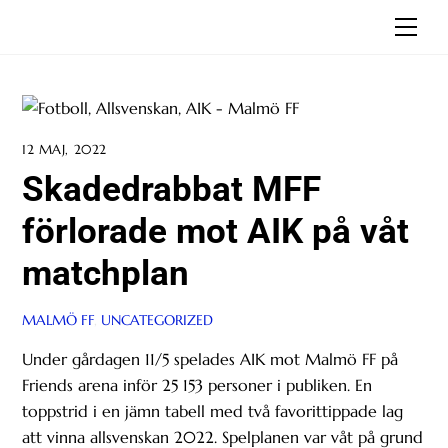
Skip
Men
to
content
12 MAJ, 2022
Skadedrabbat MFF
förlorade mot AIK på våt
matchplan
MALMÖ FF
,
UNCATEGORIZED
Under gårdagen 11/5 spelades AIK mot Malmö FF på
Friends arena inför 25 153 personer i publiken. En
toppstrid i en jämn tabell med två favorittippade lag
att vinna allsvenskan 2022. Spelplanen var våt på grund