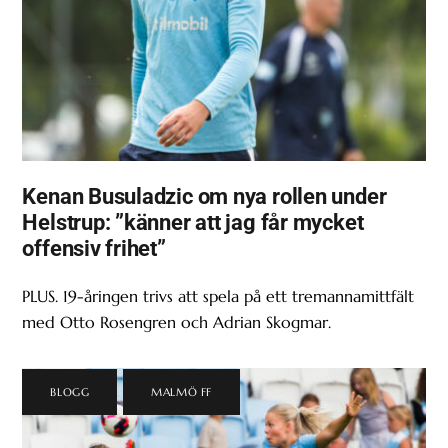
Kenan Busuladzic om nya rollen under
Helstrup: ”känner att jag får mycket
offensiv frihet”
PLUS. 19-åringen trivs att spela på ett tremannamittfält
med Otto Rosengren och Adrian Skogmar.
BLOGG
,
MALMÖ FF