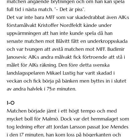
matchen angående brytningen och om han kan spela
full tid i nästa match. ”- Det är piss”.
Det var inte bara MFF som var skadedrabbat även AIK:s
förstamålvakt Kristoffer Nordfeldt kände under
uppvärmningen att han inte kunde spela då han
senaste matchen mot Blåvitt fått en underkroppsskada
och var tvungen att avstå matchen mot MFF. Budimir
Janosevic AIK:s andra målvakt fick förtroende att stå i
målet för AIKs räkning. Den före detta svenska
landslagsspelaren Mikael Lustig har varit skadad i
veckan och fick börja på bänken men byttes in i slutet
av andra halvlek i 75:e minuten.
1-0
Matchen började jämt i ett högt tempo och med
mycket boll för Malmö. Dock var det hemmalaget som
tog ledning efter att Jordan Larsson passat Joe Mendes
i den 17 minuten, han kom loss på högerkanten och