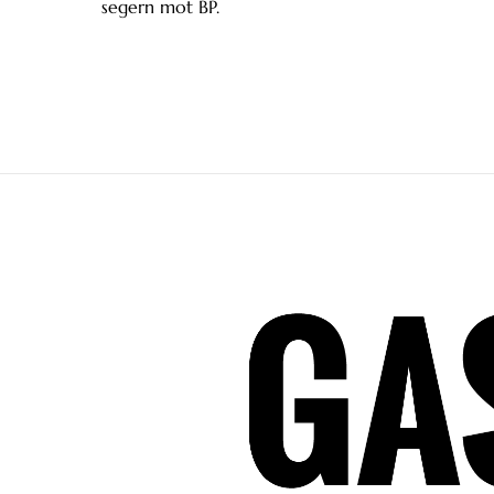
segern mot BP.