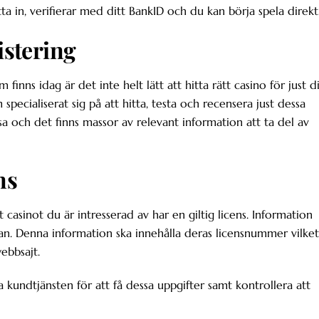
tta in, verifierar med ditt BankID och du kan börja spela direkt
istering
inns idag är det inte helt lätt att hitta rätt casino för just di
 specialiserat sig på att hitta, testa och recensera just dessa
sa och det finns massor av relevant information att ta del av
ns
 casinot du är intresserad av har en giltig licens. Information
dan. Denna information ska innehålla deras licensnummer vilket
webbsajt.
 kundtjänsten för att få dessa uppgifter samt kontrollera att