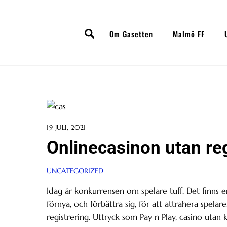
Skip
to
Search
content
Om Gasetten
Malmö FF
19 JULI, 2021
Onlinecasinon utan reg
UNCATEGORIZED
Idag är konkurrensen om spelare tuff. Det finns e
förnya, och förbättra sig, för att attrahera spelare
registrering. Uttryck som Pay n Play, casino utan 