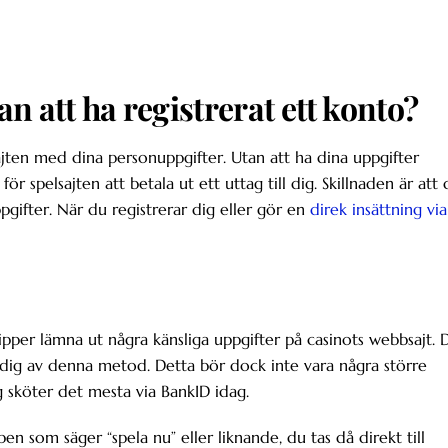
n att ha registrerat ett konto?
ajten med dina personuppgifter. Utan att ha dina uppgifter
ör spelsajten att betala ut ett uttag till dig. Skillnaden är att
ppgifter. När du registrerar dig eller gör en
direk insättning via
ipper lämna ut några känsliga uppgifter på casinots webbsajt. 
dig av denna metod. Detta bör dock inte vara några större
 sköter det mesta via BankID idag.
n som säger “spela nu” eller liknande, du tas då direkt till