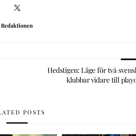
Redaktionen
Hedstigen: Läge för två svens
klubbar vidare till play
LATED POSTS