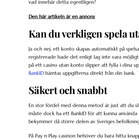
vad innebär detta egentligen?
Den här artikeln är en annons
Kan du verkligen spela uta
Ja och nej, ett konto skapas automatiskt på spels
registrerade hade det enligt lag inte vara möjligt f
på ett casino utan konto slipper att fylla i dina u
BankID
hämtas uppgifterna direkt från din bank.
Säkert och snabbt
En stor fördel med denna metod är just att du sl
måste dock ha ett BankID för att kunna använda 
bekymmer då större delen av Sveriges befolkning
På Pay n Play casinon behöver du bara hitta knappe