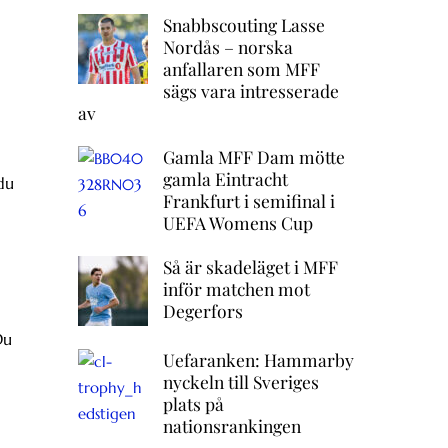
Snabbscouting Lasse
Nordås – norska
anfallaren som MFF
sägs vara intresserade
av
Gamla MFF Dam mötte
gamla Eintracht
 du
Frankfurt i semifinal i
UEFA Womens Cup
Så är skadeläget i MFF
inför matchen mot
Degerfors
Du
Uefaranken: Hammarby
nyckeln till Sveriges
plats på
nationsrankingen