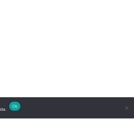
Back
Ok
To
ida.
Top