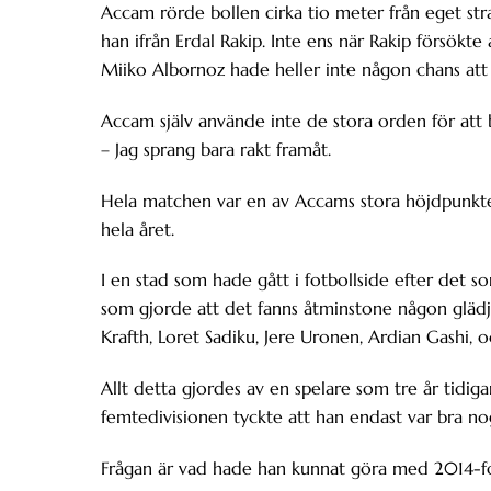
Accam rörde bollen cirka tio meter från eget stra
han ifrån Erdal Rakip. Inte ens när Rakip försökt
Miiko Albornoz hade heller inte någon chans at
Accam själv använde inte de stora orden för att 
– Jag sprang bara rakt framåt.
Hela matchen var en av Accams stora höjdpunkter
hela året.
I en stad som hade gått i fotbollside efter det
som gjorde att det fanns åtminstone någon glädje
Krafth, Loret Sadiku, Jere Uronen, Ardian Gashi, o
Allt detta gjordes av en spelare som tre år tidiga
femtedivisionen tyckte att han endast var bra nog
Frågan är vad hade han kunnat göra med 2014-fo