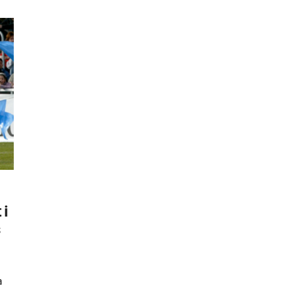
 i
s
a