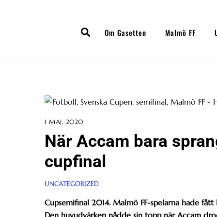
Skip
to
Search
content
Om Gasetten
Malmö FF
1 MAJ, 2020
När Accam bara sprang 
cupfinal
UNCATEGORIZED
Cupsemifinal 2014. Malmö FF-spelarna hade fått
Den huvudvärken nådde sin topp när Accam drog