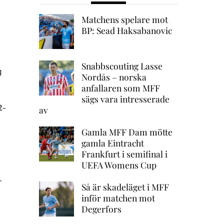
Matchens spelare mot
BP: Sead Haksabanovic
Snabbscouting Lasse
g
Nordås – norska
anfallaren som MFF
sägs vara intresserade
2-
av
Gamla MFF Dam mötte
gamla Eintracht
Frankfurt i semifinal i
UEFA Womens Cup
-
Så är skadeläget i MFF
inför matchen mot
Degerfors