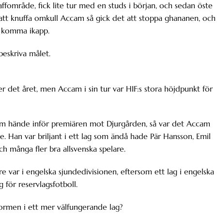
ffområde, fick lite tur med en studs i början, och sedan öste
e att knuffa omkull Accam så gick det att stoppa ghananen, och
t komma ikapp.
beskriva målet.
 det året, men Accam i sin tur var HIF:s stora höjdpunkt för
 som hände inför premiären mot Djurgården, så var det Accam
. Han var briljant i ett lag som ändå hade Pär Hansson, Emil
ch många fler bra allsvenska spelare.
re var i engelska sjundedivisionen, eftersom ett lag i engelska
 för reservlagsfotboll.
rmen i ett mer välfungerande lag?