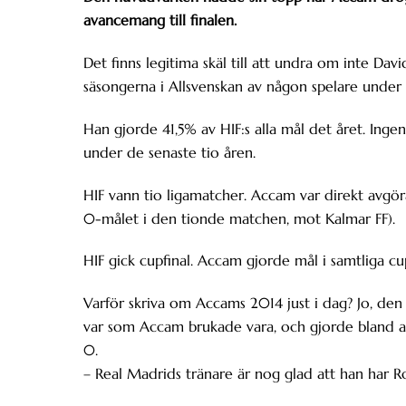
avancemang till finalen.
Det finns legitima skäl till att undra om inte 
säsongerna i Allsvenskan av någon spelare under
Han gjorde 41,5% av HIF:s alla mål det året. Ingen
under de senaste tio åren.
HIF vann tio ligamatcher. Accam var direkt avgöra
0-målet i den tionde matchen, mot Kalmar FF).
HIF gick cupfinal. Accam gjorde mål i samtliga c
Varför skriva om Accams 2014 just i dag? Jo, de
var som Accam brukade vara, och gjorde bland ann
0.
– Real Madrids tränare är nog glad att han har Ro