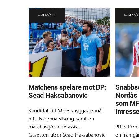
MALMÖ FF
MALMÖ 
Matchens spelare mot BP:
Snabbsc
Sead Haksabanovic
Nordås 
som MF
Kandidat till MFF:s snyggaste mål
intress
hittills denna säsong, samt en
matchavgörande assist.
PLUS. Den
Gasetten utser Sead Haksabanovic
en framgån