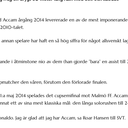
David Accam årgång 2014 levererade en av de mest imponerande
 2010-talet.
 annan spelare har haft en så hög siffra för något allsvenskt la
nde i åtminstone nio av dem (han gjorde ”bara” en assist till 
upmatcher den våren, förutom den förlorade finalen.
n 1:a maj 2014 spelades det cupsemifinal mot Malmö FF. Accam
at ett av sina mest klassiska mål: den långa solorushen till 2
naldo. Jag är glad att jag har Accam, sa Roar Hansen till SVT.