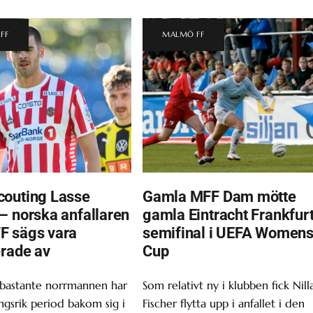
FF
MALMÖ FF
outing Lasse
Gamla MFF Dam mötte
– norska anfallaren
gamla Eintracht Frankfurt
F sägs vara
semifinal i UEFA Women
erade av
Cup
 bastante norrmannen har
Som relativt ny i klubben fick Nill
gsrik period bakom sig i
Fischer flytta upp i anfallet i den