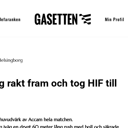
Uefaranken
Min Profil
rakt fram och tog HIF till
 huvudvärk av Accam hela matchen.
 iväg en drygt 60 meter lång rush med boll och säkrade