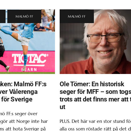
,
MALMÖ FF
MALMÖ FF
ken: Malmö FF:s
Ole Törner: En historisk
ver Vålerenga
seger för MFF – som tog
 för Sverige
trots att det finns mer att 
ut
ö FF:s seger över
gör att Norge inte har
PLUS. Det här var en stor stund fö
s att hota Sverige på
alla oss som röstade rätt på det d