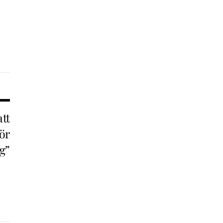
tt
ör
ig”