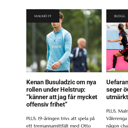
MALMÖ FF
BLOGG
Kenan Busuladzic om nya
Uefaran
rollen under Helstrup:
seger ö
”känner att jag får mycket
utmärkt
offensiv frihet”
PLUS. Malm
PLUS. 19-åringen trivs att spela på
Vålerenga 
ett tremannamittfält med Otto
någon chan