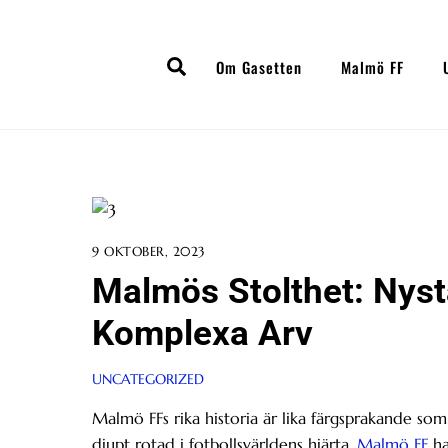
Skip
to
Search
content
Om Gasetten
Malmö FF
9 OKTOBER, 2023
Malmös Stolthet: Nyst
Komplexa Arv
UNCATEGORIZED
Malmö FFs rika historia är lika färgsprakande so
djupt rotad i fotbollsvärldens hjärta.
Malmö FF
ha