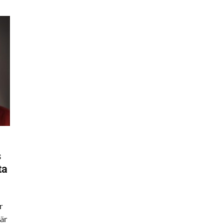
s
ta
r
är