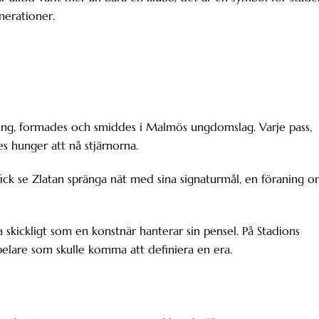
nerationer.
alang, formades och smiddes i Malmös ungdomslag. Varje pass,
es hunger att nå stjärnorna.
fick se Zlatan spränga nät med sina signaturmål, en föraning 
a skickligt som en konstnär hanterar sin pensel. På Stadions
spelare som skulle komma att definiera en era.