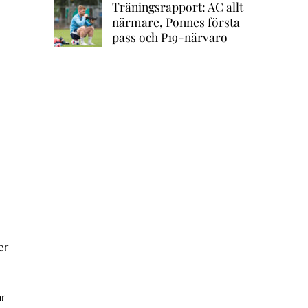
Träningsrapport: AC allt
närmare, Ponnes första
pass och P19-närvaro
er
ar