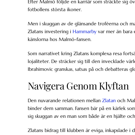
Efter Malmö följde en karriär som sträckte sig ö
fotbollens största ikoner.
Men i skuggan av de glänsande troféerna och magis
Zlatans investering i
Hammarby
var mer än bara 
känslorna hos Malmö-fansen.
Som narrativet kring Zlatans komplexa resa fortsät
lojaliteter. De sträcker sig till den invecklade vä
Ibrahimovic granskas, satsas på och debatteras glo
Navigera Genom Klyftan
Den nuvarande relationen mellan
Zlatan
och Malm
binder dem samman. Fansen bär på en kärlek som
sig skuggan av en man som både är en hjälte och 
Zlatans bidrag till klubben är eviga, inkapslade 