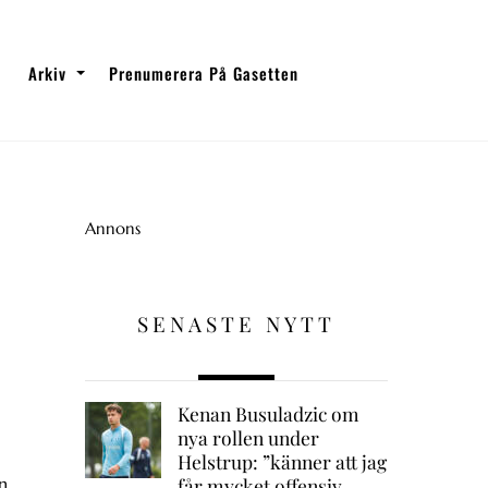
Arkiv
Prenumerera På Gasetten
Annons
SENASTE NYTT
Kenan Busuladzic om
nya rollen under
Helstrup: ”känner att jag
n,
får mycket offensiv