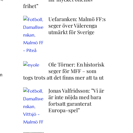
frihet”
Uefaranken: Malmö FF:s
seger över Vålerenga
utmärkt för Sverige
Ole Törner: En historisk
seger för MFF – som
om
togs trots att det finns mer att ta ut
Jonas Valfridsson: ”Vi är
är inte nöjda med bara
fortsatt garanterat
Europa-spel”