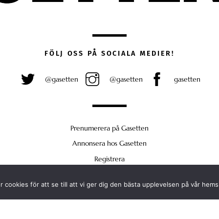
FÖLJ OSS PÅ SOCIALA MEDIER!
@gasetten
@gasetten
gasetten
Prenumerera på Gasetten
Annonsera hos Gasetten
Registrera
Köp Plus
 cookies för att se till att vi ger dig den bästa upplevelsen på vår hems