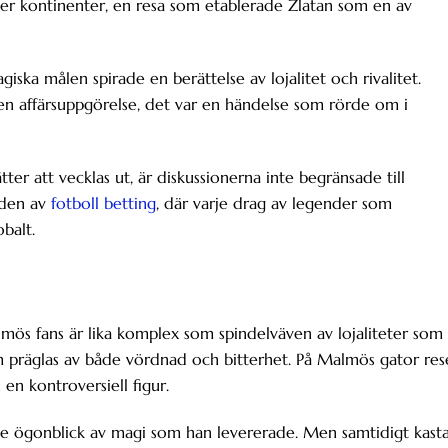
ver kontinenter, en resa som etablerade Zlatan som en av
ka målen spirade en berättelse av lojalitet och rivalitet.
en affärsuppgörelse, det var en händelse som rörde om i
ter att vecklas ut, är diskussionerna inte begränsade till
rlden av
fotboll betting
, där varje drag av legender som
balt.
ös fans är lika komplex som spindelväven av lojaliteter som
 präglas av både vördnad och bitterhet. På Malmös gator res
en kontroversiell figur.
i de ögonblick av magi som han levererade. Men samtidigt kast