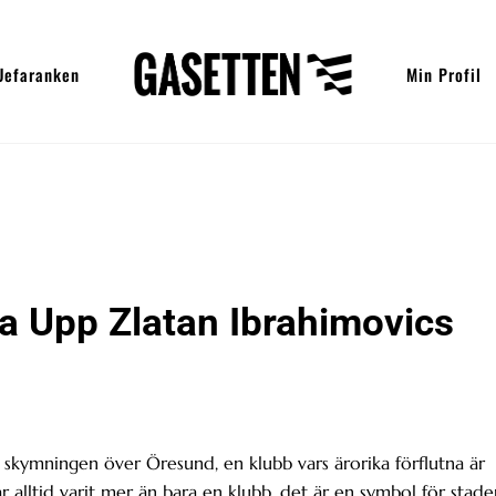
Uefaranken
Min Profil
a Upp Zlatan Ibrahimovics
m skymningen över Öresund, en klubb vars ärorika förflutna är
r alltid varit mer än bara en klubb, det är en symbol för stade