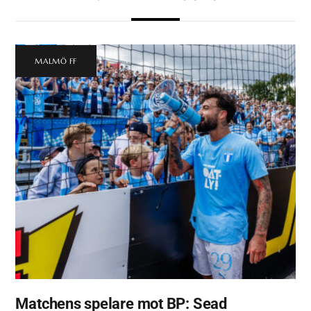
MALMÖ FF
Matchens spelare mot BP: Sead