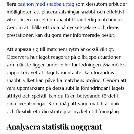
flera
casinon med snabba uttag
som dessutom erbjuder
möjligheten att placera satsningar snabbt och effektivt,
vilket är en fördel i en snabbt föränderlig matchmiljö.
Genom att hålla ett öga på nyckelspelare och deras
prestationer, kan du göra mer informerade beslut.
Att anpassa sig till matchens rytm är också viktigt.
Observera hur laget reagerar på olika spelsituationer,
som när de ligger under eller tar ledningen. Malmö FF-
supporters vet att lagets mentalitet kan förändras
snabbt, vilket kan påverka matchens utgång. Genom att
vara uppmärksam på dessa subtila förändringar i lagets
attityd och spelstil, kan du få en betydande fördel i
dina livesatsningar. Kom ihåg att varje match är unik,
och flexibilitet i din strategi är nyckeln till framgång.
Analysera statistik noggrant