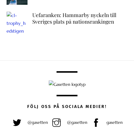
Uefaranken: Hammarby nyckeln till
Sveriges plats på nationsrankingen
FÖLJ OSS PÅ SOCIALA MEDIER!
@gasetten
@gasetten
gasetten