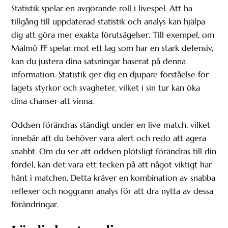
Statistik spelar en avgörande roll i livespel. Att ha
tillgång till uppdaterad statistik och analys kan hjälpa
dig att göra mer exakta förutsägelser. Till exempel, om
Malmö FF spelar mot ett lag som har en stark defensiv,
kan du justera dina satsningar baserat på denna
information. Statistik ger dig en djupare förståelse för
lagets styrkor och svagheter, vilket i sin tur kan öka
dina chanser att vinna.
Oddsen förändras ständigt under en live match, vilket
innebär att du behöver vara alert och redo att agera
snabbt. Om du ser att oddsen plötsligt förändras till din
fördel, kan det vara ett tecken på att något viktigt har
hänt i matchen. Detta kräver en kombination av snabba
reflexer och noggrann analys för att dra nytta av dessa
förändringar.