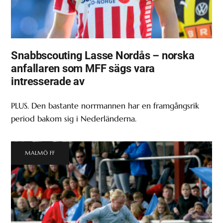
Snabbscouting Lasse Nordås – norska
anfallaren som MFF sägs vara
intresserade av
PLUS. Den bastante norrmannen har en framgångsrik
period bakom sig i Nederländerna.
MALMÖ FF