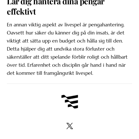
Lär dig hantera dina pengar
effektivt
En annan viktig aspekt av livespel är pengahantering.
Oavsett hur säker du känner dig på din insats, är det
viktigt att sätta upp en budget och hålla sig till den.
Detta hjälper dig att undvika stora förluster och
säkerställer att ditt spelande förblir roligt och hållbart
över tid. Erfarenhet och disciplin går hand i hand när
det kommer till framgångsrikt livespel.