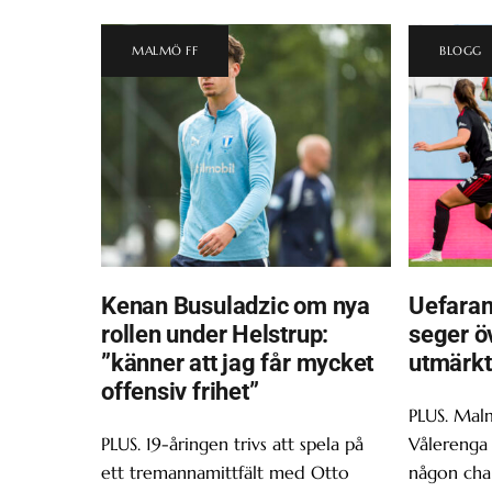
MALMÖ FF
BLOGG
Kenan Busuladzic om nya
Uefaran
rollen under Helstrup:
seger ö
”känner att jag får mycket
utmärkt
offensiv frihet”
PLUS. Malm
PLUS. 19-åringen trivs att spela på
Vålerenga 
ett tremannamittfält med Otto
någon chan