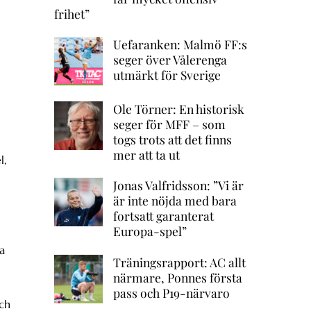
frihet”
Uefaranken: Malmö FF:s
seger över Vålerenga
utmärkt för Sverige
Ole Törner: En historisk
seger för MFF – som
togs trots att det finns
mer att ta ut
l,
Jonas Valfridsson: ”Vi är
är inte nöjda med bara
fortsatt garanterat
Europa-spel”
a
Träningsrapport: AC allt
närmare, Ponnes första
pass och P19-närvaro
och