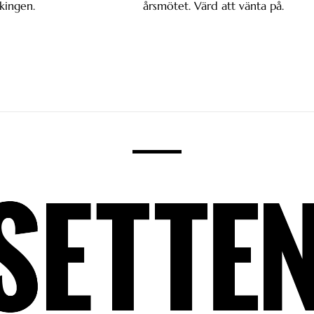
kingen.
årsmötet. Värd att vänta på.