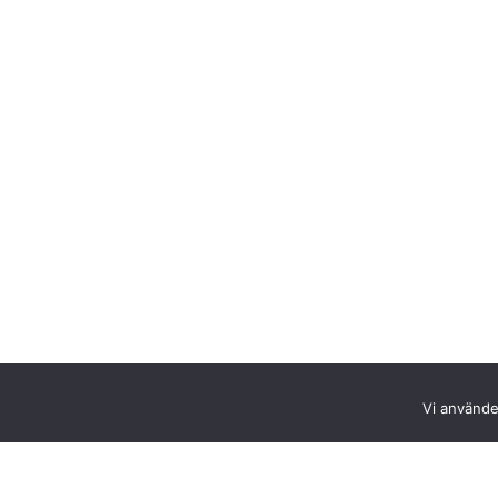
Vi använder