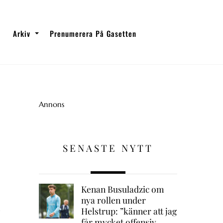
Arkiv
Prenumerera På Gasetten
Annons
SENASTE NYTT
Kenan Busuladzic om
nya rollen under
n
Helstrup: ”känner att jag
får mycket offensiv