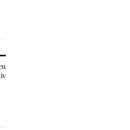
en
iv