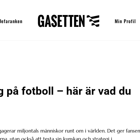
Uefaranken
Min Profil
på fotboll – här är vad du
gagerar miljontals människor runt om i världen. Det ger fanse
na, utan också att testa sin kunskap och strategi i