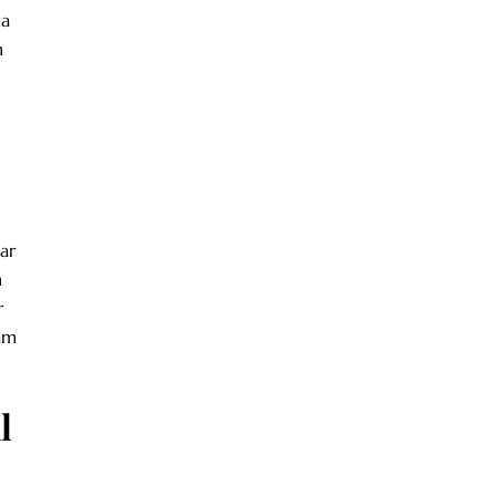
da
h
ar
n
r
ram
l