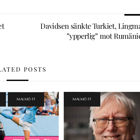
et
Davidsen sänkte Turkiet, Lingm
”ypperlig” mot Rumäni
LATED POSTS
,
MALMÖ FF
MALMÖ FF