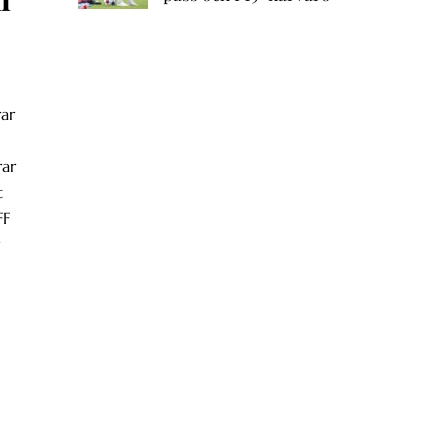
rar
rar
t
FF