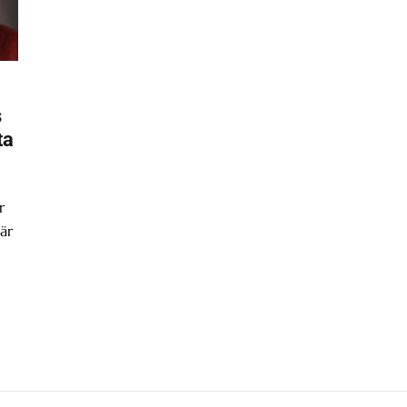
s
ta
r
är