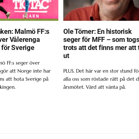
ken: Malmö FF:s
Ole Törner: En historisk
ver Vålerenga
seger för MFF – som tog
 för Sverige
trots att det finns mer att 
ut
ö FF:s seger över
gör att Norge inte har
PLUS. Det här var en stor stund fö
s att hota Sverige på
alla oss som röstade rätt på det d
kingen.
årsmötet. Värd att vänta på.