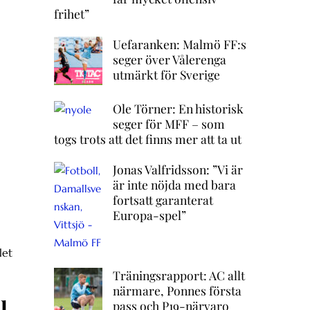
frihet”
Uefaranken: Malmö FF:s
seger över Vålerenga
utmärkt för Sverige
Ole Törner: En historisk
seger för MFF – som
togs trots att det finns mer att ta ut
Jonas Valfridsson: ”Vi är
är inte nöjda med bara
fortsatt garanterat
Europa-spel”
let
Träningsrapport: AC allt
närmare, Ponnes första
l
pass och P19-närvaro