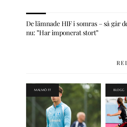
De lämnade HIF i somras – så går d
nu: ”Har imponerat stort”
RE
MALMÖ FF
BLOGG