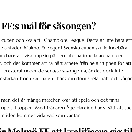
 FF:s mål för säsongen?
 cupen och kvala till Champions League. Detta är inte bara ett
hela staden Malmö. En seger i Svenska cupen skulle innebära
 chans att visa upp sig på den internationella arenan igen.
tt, och det kommer att ta hårt arbete från hela truppen för att
 presterat under de senaste säsongerna, är det dock inte
er starka ut och kan ha en chans om dom spelar rätt och vågar
 men det är många matcher kvar att spela och det finns
p till toppen. Med tränaren Åge Hareide har vi sätt att spe
framtiden kommer vida vad som väntar.
 Malmö FF att kvalificera sig til