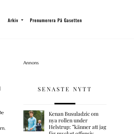
Arkiv
Prenumerera På Gasetten
Annons
n
SENASTE NYTT
De
Kenan Busuladzic om
nya rollen under
Helstrup: ”känner att jag
rn.
får mycket offensiv