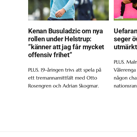
Kenan Busuladzic om nya
Uefaran
rollen under Helstrup:
seger ö
”känner att jag får mycket
utmärkt
offensiv frihet”
PLUS. Malm
PLUS. 19-åringen trivs att spela på
Vålerenga 
ett tremannamittfält med Otto
någon chan
Rosengren och Adrian Skogmar.
nationsran