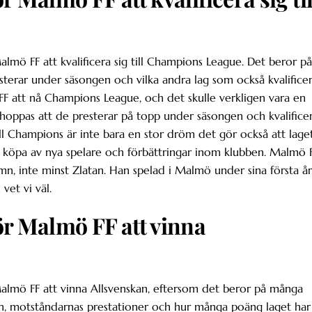
almö FF att kvalificera sig till Champions League. Det beror på
terar under säsongen och vilka andra lag som också kvalifice
FF att nå Champions League, och det skulle verkligen vara en
lt hoppas att de presterar på topp under säsongen och kvalifice
 till Champions är inte bara en stor dröm det gör också att lage
d köpa av nya spelare och förbättringar inom klubben. Malmö 
mn, inte minst Zlatan. Han spelad i Malmö under sina första år
 vet vi väl.
ör Malmö FF att vinna
 Malmö FF att vinna Allsvenskan, eftersom det beror på många
gen, motståndarnas prestationer och hur många poäng laget har