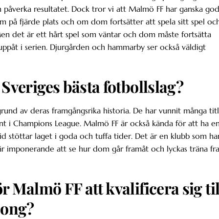
n påverka resultatet. Dock tror vi att Malmö FF har ganska go
m på fjärde plats och om dom fortsätter att spela sitt spel oc
Men det är ett hårt spel som väntar och dom måste fortsätta
re uppåt i serien. Djurgården och hammarby ser också väldigt
 Sveriges bästa fotbollslag?
grund av deras framgångsrika historia. De har vunnit många titl
rent i Champions League. Malmö FF är också kända för att ha e
id stöttar laget i goda och tuffa tider. Det är en klubb som ha
 är imponerande att se hur dom går framåt och lyckas träna f
 Malmö FF att kvalificera sig til
song?