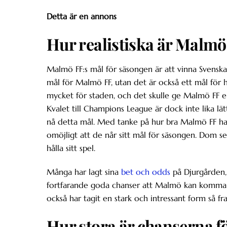
Detta är en annons
Hur realistiska är Malmö
Malmö FF:s mål för säsongen är att vinna Svenska
mål för Malmö FF, utan det är också ett mål för 
mycket för staden, och det skulle ge Malmö FF en
Kvalet till Champions League är dock inte lika lä
nå detta mål. Med tanke på hur bra Malmö FF har
omöjligt att de når sitt mål för säsongen. Dom s
hålla sitt spel.
Många har lagt sina
bet och odds
på Djurgården,
fortfarande goda chanser att Malmö kan komma up
också har tagit en stark och intressant form så 
Hur stora är chanserna för