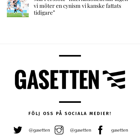
vi möter en cynism vi kanske fattats
tidigare”
FÖLJ OSS PÅ SOCIALA MEDIER!
@gasetten
@gasetten
gasetten