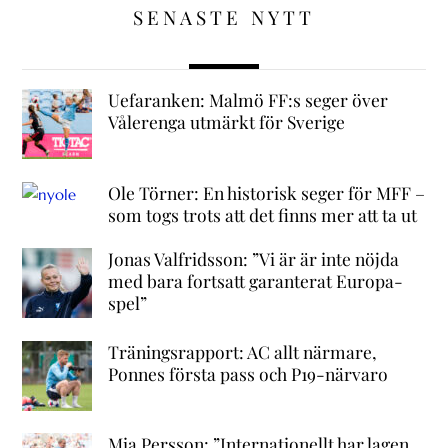
SENASTE NYTT
Uefaranken: Malmö FF:s seger över
Vålerenga utmärkt för Sverige
Ole Törner: En historisk seger för MFF –
som togs trots att det finns mer att ta ut
Jonas Valfridsson: ”Vi är är inte nöjda
med bara fortsatt garanterat Europa-
spel”
Träningsrapport: AC allt närmare,
Ponnes första pass och P19-närvaro
Mia Persson: ”Internationellt har lagen