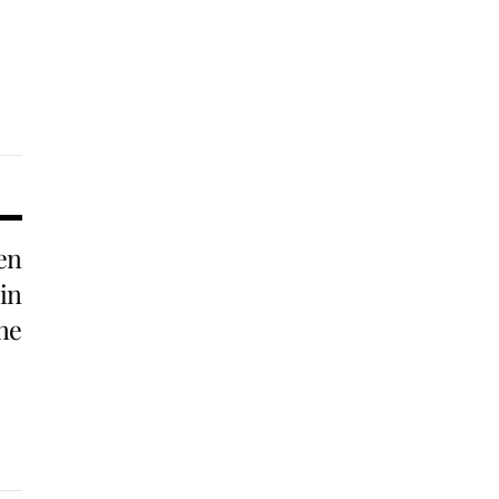
en
in
ne