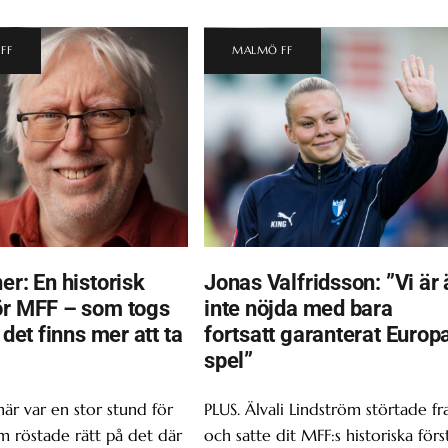
FF
MALMÖ FF
er: En historisk
Jonas Valfridsson: ”Vi är 
ör MFF – som togs
inte nöjda med bara
t det finns mer att ta
fortsatt garanterat Europ
spel”
här var en stor stund för
PLUS. Älvali Lindström störtade f
om röstade rätt på det där
och satte dit MFF:s historiska förs