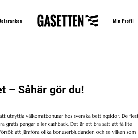
Uefaranken
Min Profil
t – Såhär gör du!
 att utnyttja välkomstbonusar hos svenska bettingsidor. De fles
 gratis pengar eller cashback. Det är ett bra sätt att få lite
Försök att jämföra olika bonuserbjudanden och se vilken som