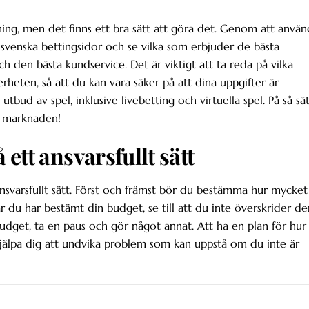
ning, men det finns ett bra sätt att göra det. Genom att anvä
 svenska bettingsidor och se vilka som erbjuder de bästa
 den bästa kundservice. Det är viktigt att ta reda på vilka
heten, så att du kan vara säker på att dina uppgifter är
tbud av spel, inklusive livebetting och virtuella spel. På så sä
å marknaden!
ett ansvarsfullt sätt
ansvarsfullt sätt. Först och främst bör du bestämma hur mycket
r du har bestämt din budget, se till att du inte överskrider de
dget, ta en paus och gör något annat. Att ha en plan för hur
jälpa dig att undvika problem som kan uppstå om du inte är