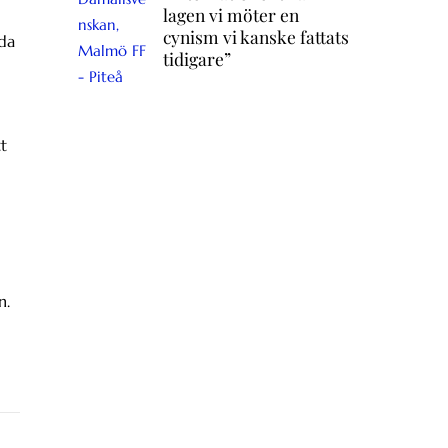
lagen vi möter en
cynism vi kanske fattats
nda
tidigare”
tt
n.