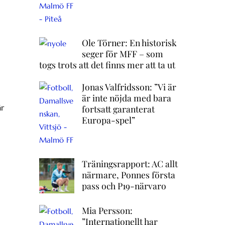
Ole Törner: En historisk
seger för MFF – som
togs trots att det finns mer att ta ut
Jonas Valfridsson: ”Vi är
är inte nöjda med bara
är
fortsatt garanterat
Europa-spel”
Träningsrapport: AC allt
närmare, Ponnes första
pass och P19-närvaro
Mia Persson:
”Internationellt har