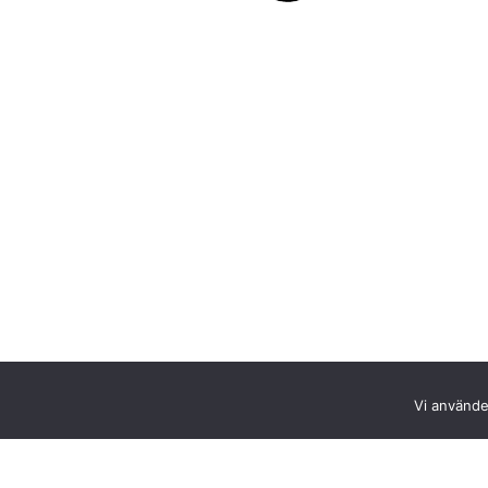
Vi använder