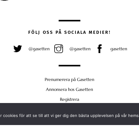
FÖLJ OSS PÅ SOCIALA MEDIER!
@gasetten
@gasetten
gasetten
Prenumerera på Gasetten
Annonsera hos Gasetten
Registrera
Köp Plus
 cookies för att se till att vi ger dig den bästa upplevelsen på vår hems