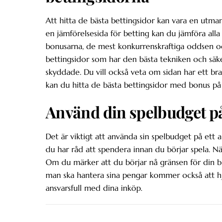
Att hitta de bästa bettingsidor kan vara en utma
en jämförelsesida för betting kan du jämföra alla
bonusarna, de mest konkurrenskraftiga oddsen och
bettingsidor som har den bästa tekniken och säker
skyddade. Du vill också veta om sidan har ett bra u
kan du hitta de bästa bettingsidor med bonus p
Använd din spelbudget på 
Det är viktigt att använda sin spelbudget på ett 
du har råd att spendera innan du börjar spela. Nä
Om du märker att du börjar nå gränsen för din bu
man ska hantera sina pengar kommer också att h
ansvarsfull med dina inköp.