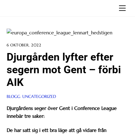
Skip
Men
to
content
6 OKTOBER, 2022
Djurgården lyfter efter
segern mot Gent – förbi
AIK
BLOGG
,
UNCATEGORIZED
Djurgårdens seger över Gent i Conference League
innebär tre saker:
De har satt sig i ett bra läge att gå vidare från