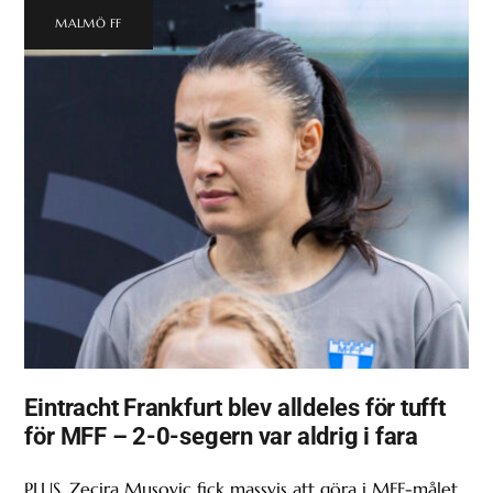
MALMÖ FF
Eintracht Frankfurt blev alldeles för tufft
för MFF – 2-0-segern var aldrig i fara
PLUS. Zecira Musovic fick massvis att göra i MFF-målet