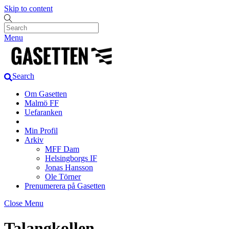
Skip to content
Menu
Search
Om Gasetten
Malmö FF
Uefaranken
Min Profil
Arkiv
MFF Dam
Helsingborgs IF
Jonas Hansson
Ole Törner
Prenumerera på Gasetten
Close Menu
Talangkollen