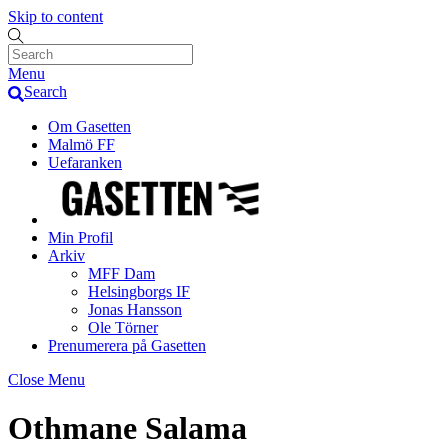
Skip to content
Menu
Search
Om Gasetten
Malmö FF
Uefaranken
Min Profil
Arkiv
MFF Dam
Helsingborgs IF
Jonas Hansson
Ole Törner
Prenumerera på Gasetten
Close Menu
Othmane Salama