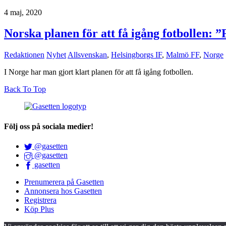
4 maj, 2020
Norska planen för att få igång fotbollen: ”
Redaktionen
Nyhet
Allsvenskan
,
Helsingborgs IF
,
Malmö FF
,
Norge
I Norge har man gjort klart planen för att få igång fotbollen.
Back To Top
Följ oss på sociala medier!
@gasetten
@gasetten
gasetten
Prenumerera på Gasetten
Annonsera hos Gasetten
Registrera
Köp Plus