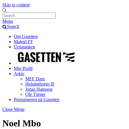
Skip to content
Menu
Search
Om Gasetten
Malmö FF
Uefaranken
Min Profil
Arkiv
MFF Dam
Helsingborgs IF
Jonas Hansson
Ole Törner
Prenumerera på Gasetten
Close Menu
Noel Mbo