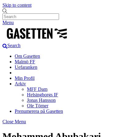
Skip to content
Menu
Search
Om Gasetten
Malmö FF
Uefaranken
Min Profil
Arkiv
MFF Dam
Helsingborgs IF
Jonas Hansson
Ole Törner
Prenumerera på Gasetten
Close Menu
Mohammed Abubakari