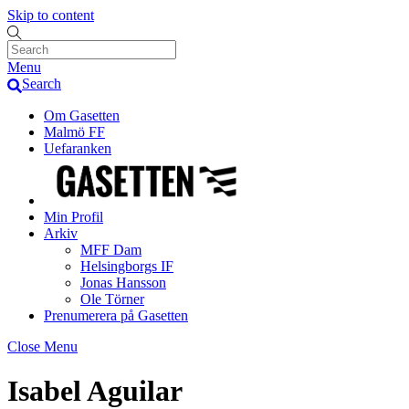
Skip to content
Menu
Search
Om Gasetten
Malmö FF
Uefaranken
Min Profil
Arkiv
MFF Dam
Helsingborgs IF
Jonas Hansson
Ole Törner
Prenumerera på Gasetten
Close Menu
Isabel Aguilar