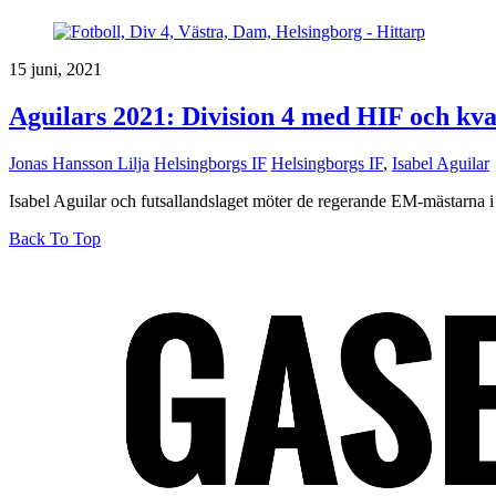
15 juni, 2021
Aguilars 2021: Division 4 med HIF och kvar
Jonas Hansson Lilja
Helsingborgs IF
Helsingborgs IF
,
Isabel Aguilar
Isabel Aguilar och futsallandslaget möter de regerande EM-mästarna i
Back To Top