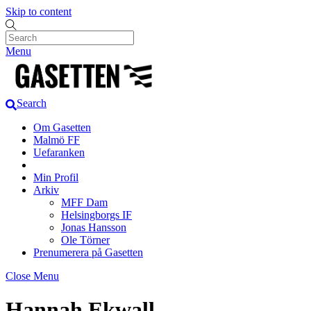
Skip to content
Menu
Search
Om Gasetten
Malmö FF
Uefaranken
Min Profil
Arkiv
MFF Dam
Helsingborgs IF
Jonas Hansson
Ole Törner
Prenumerera på Gasetten
Close Menu
Hannah Ekwall