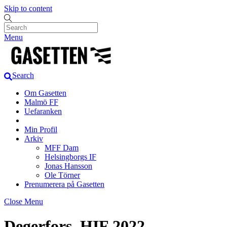
Skip to content
Menu
Search
Om Gasetten
Malmö FF
Uefaranken
Min Profil
Arkiv
MFF Dam
Helsingborgs IF
Jonas Hansson
Ole Törner
Prenumerera på Gasetten
Close Menu
Degerfors–HIF 2022