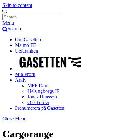
Skip to content
Menu
Search
Om Gasetten
Malmö FF
Uefaranken
Min Profil
Arkiv
MFF Dam
Helsingborgs IF
Jonas Hansson
Ole Törner
Prenumerera på Gasetten
Close Menu
Cargorange