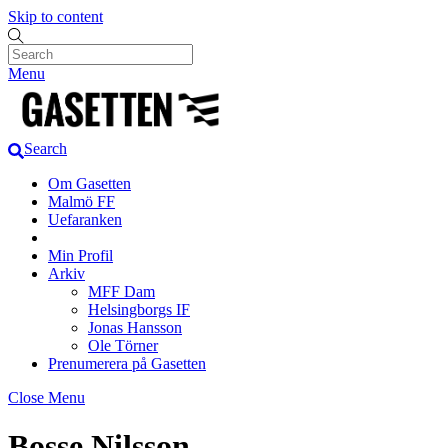
Skip to content
Menu
Search
Om Gasetten
Malmö FF
Uefaranken
Min Profil
Arkiv
MFF Dam
Helsingborgs IF
Jonas Hansson
Ole Törner
Prenumerera på Gasetten
Close Menu
Bosse Nilsson