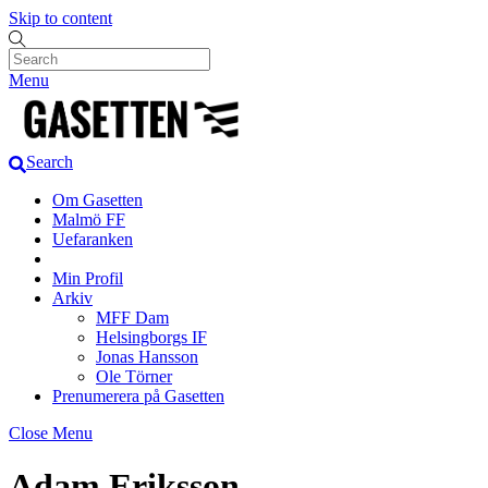
Skip to content
Menu
Search
Om Gasetten
Malmö FF
Uefaranken
Min Profil
Arkiv
MFF Dam
Helsingborgs IF
Jonas Hansson
Ole Törner
Prenumerera på Gasetten
Close Menu
Adam Eriksson