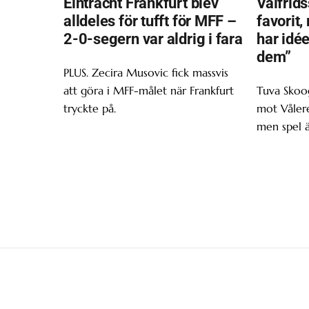
Eintracht Frankfurt blev
Valfrids
alldeles för tufft för MFF –
favorit,
2-0-segern var aldrig i fara
har idée
dem”
PLUS. Zecira Musovic fick massvis
att göra i MFF-målet när Frankfurt
Tuva Skoo
tryckte på.
mot Våler
men spel ä