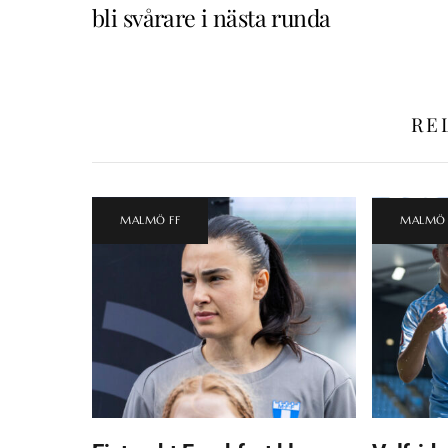
bli svårare i nästa runda
RE
MALMÖ FF
MALMÖ 