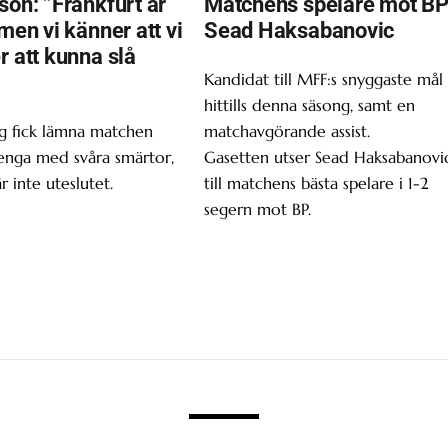
son: ”Frankfurt är
Matchens spelare mot BP
 men vi känner att vi
Sead Haksabanovic
r att kunna slå
Kandidat till MFF:s snyggaste mål
hittills denna säsong, samt en
g fick lämna matchen
matchavgörande assist.
enga med svåra smärtor,
Gasetten utser Sead Haksabanovi
r inte uteslutet.
till matchens bästa spelare i 1-2
segern mot BP.