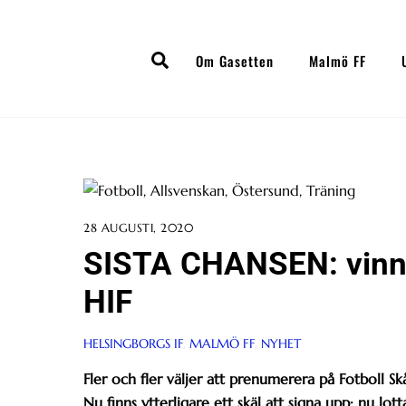
Skip
to
Search
content
Om Gasetten
Malmö FF
28 AUGUSTI, 2020
SISTA CHANSEN: vinn 
HIF
HELSINGBORGS IF
,
MALMÖ FF
,
NYHET
Fler och fler väljer att prenumerera på Fotboll Sk
Nu finns ytterligare ett skäl att signa upp: nu lot