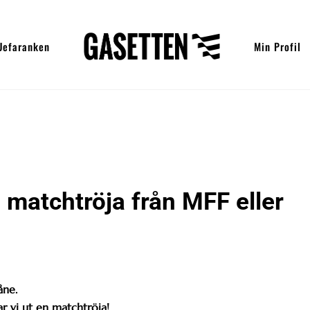
Uefaranken
Min Profil
matchtröja från MFF eller
åne.
tar vi ut en matchtröja!