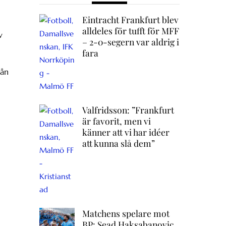
Eintracht Frankfurt blev
alldeles för tufft för MFF
v
– 2-0-segern var aldrig i
fara
rån
Valfridsson: ”Frankfurt
är favorit, men vi
känner att vi har idéer
att kunna slå dem”
Matchens spelare mot
BP: Sead Haksabanovic