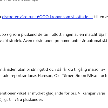
en
elscooter värd runt 6000 kronor som vi lottade ut
till en a
r upp sig som pluskund deltar i utlottningen av en matchtröja f
alfri storlek. Även existerande prenumeranter är automatiskt
i månaden utan bindningstid och då får du tillgång massor av
erade reportrar Jonas Hansson, Ole Törner, Simon Pålsson och
erationer vilket är mycket glädjande för oss. Vi kämpar varje
ligt till våra pluskunder.