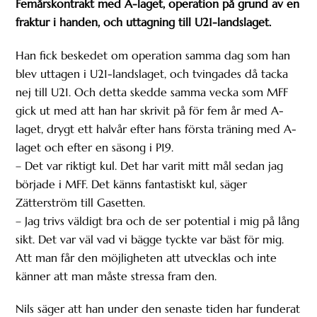
Femårskontrakt med A-laget, operation på grund av en
fraktur i handen, och uttagning till U21-landslaget.
Han fick beskedet om operation samma dag som han
blev uttagen i U21-landslaget, och tvingades då tacka
nej till U21. Och detta skedde samma vecka som MFF
gick ut med att han har skrivit på för fem år med A-
laget, drygt ett halvår efter hans första träning med A-
laget och efter en säsong i P19.
– Det var riktigt kul. Det har varit mitt mål sedan jag
började i MFF. Det känns fantastiskt kul, säger
Zätterström till Gasetten.
– Jag trivs väldigt bra och de ser potential i mig på lång
sikt. Det var väl vad vi bägge tyckte var bäst för mig.
Att man får den möjligheten att utvecklas och inte
känner att man måste stressa fram den.
Nils säger att han under den senaste tiden har funderat