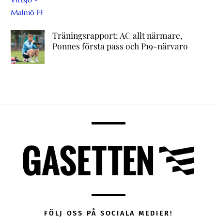
Träningsrapport: AC allt närmare,
Ponnes första pass och P19-närvaro
FÖLJ OSS PÅ SOCIALA MEDIER!