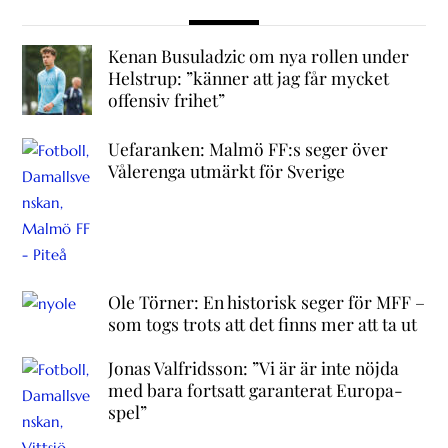
Kenan Busuladzic om nya rollen under
Helstrup: ”känner att jag får mycket
offensiv frihet”
Uefaranken: Malmö FF:s seger över
Vålerenga utmärkt för Sverige
Ole Törner: En historisk seger för MFF –
som togs trots att det finns mer att ta ut
Jonas Valfridsson: ”Vi är är inte nöjda
med bara fortsatt garanterat Europa-
spel”