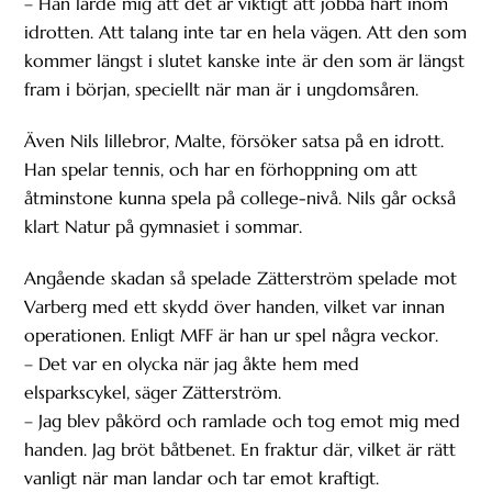
– Han lärde mig att det är viktigt att jobba hårt inom
idrotten. Att talang inte tar en hela vägen. Att den som
kommer längst i slutet kanske inte är den som är längst
fram i början, speciellt när man är i ungdomsåren.
Även Nils lillebror, Malte, försöker satsa på en idrott.
Han spelar tennis, och har en förhoppning om att
åtminstone kunna spela på college-nivå. Nils går också
klart Natur på gymnasiet i sommar.
Angående skadan så spelade Zätterström spelade mot
Varberg med ett skydd över handen, vilket var innan
operationen. Enligt MFF är han ur spel några veckor.
– Det var en olycka när jag åkte hem med
elsparkscykel, säger Zätterström.
– Jag blev påkörd och ramlade och tog emot mig med
handen. Jag bröt båtbenet. En fraktur där, vilket är rätt
vanligt när man landar och tar emot kraftigt.