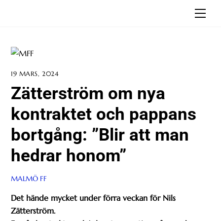
Skip
Men
to
content
19 MARS, 2024
Zätterström om nya
kontraktet och pappans
bortgång: ”Blir att man
hedrar honom”
MALMÖ FF
Det hände mycket under förra veckan för Nils
Zätterström.