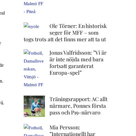
eal
Ole Törner: En historisk
seger för MFF – som
togs trots att det finns mer att ta ut
e
Jonas Valfridsson: ”Vi är
är inte nöjda med bara
fortsatt garanterat
de
Europa-spel”
n.
Träningsrapport: AC allt
vå.
närmare, Ponnes första
pass och P19-närvaro
Mia Persson:
”Internationellt har