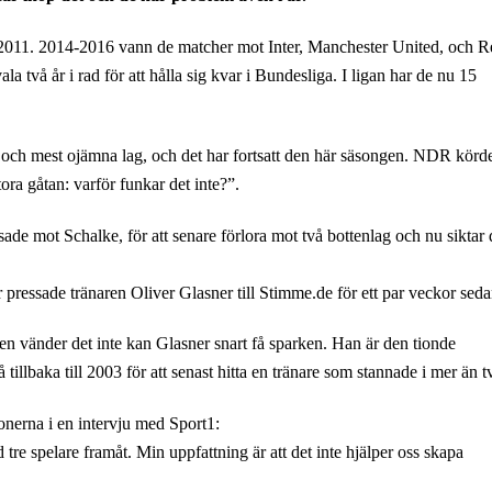
 2011. 2014-2016 vann de matcher mot Inter, Manchester United, och R
vå år i rad för att hålla sig kvar i Bundesliga. I ligan har de nu 15
e och mest ojämna lag, och det har fortsatt den här säsongen. NDR körd
ra gåtan: varför funkar det inte?”.
de mot Schalke, för att senare förlora mot två bottenlag och nu siktar 
r pressade tränaren Oliver Glasner till Stimme.de för ett par veckor seda
en vänder det inte kan Glasner snart få sparken. Han är den tionde
illbaka till 2003 för att senast hitta en tränare som stannade i mer än t
nerna i en intervju med Sport1:
 tre spelare framåt. Min uppfattning är att det inte hjälper oss skapa