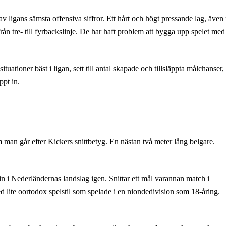
av ligans sämsta offensiva siffror. Ett hårt och högt pressande lag, även
n tre- till fyrbackslinje. De har haft problem att bygga upp spelet med
tuationer bäst i ligan, sett till antal skapade och tillsläppta målchanser,
ppt in.
 man går efter Kickers snittbetyg. En nästan två meter lång belgare.
in i Nederländernas landslag igen. Snittar ett mål varannan match i
 lite oortodox spelstil som spelade i en niondedivision som 18-åring.