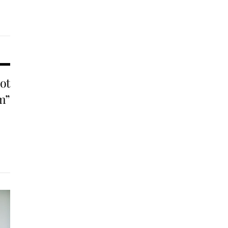
ot
m”