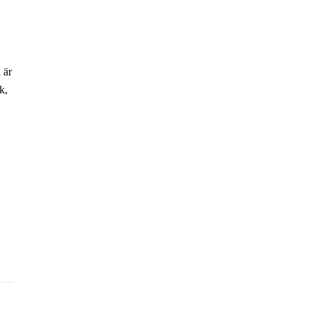
 är
k,