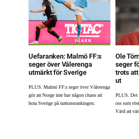
Uefaranken: Malmö FF:s
Ole Törn
seger över Vålerenga
seger f
utmärkt för Sverige
trots at
ut
PLUS. Malmö FF:s seger över Vålerenga
gör att Norge inte har någon chans att
PLUS. Det hä
hota Sverige på nationsrankingen.
oss som röst
Värd att vän