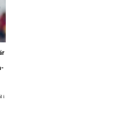
är
a-
l i