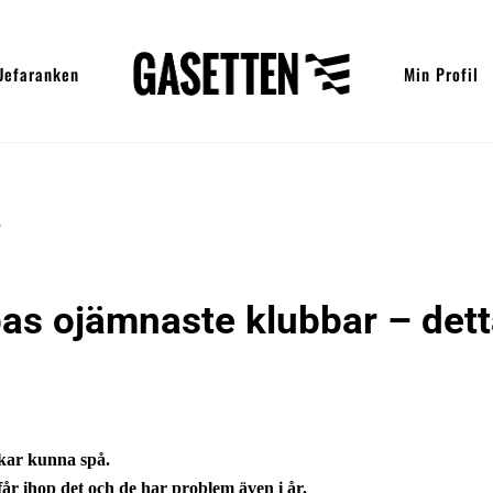
Uefaranken
Min Profil
as ojämnaste klubbar – det
kar kunna spå.
 får ihop det och de har problem även i år.