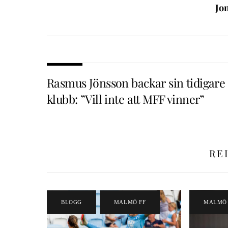
Jo
Rasmus Jönsson backar sin tidigare
klubb: ”Vill inte att MFF vinner”
RE
BLOGG
,
MALMÖ FF
MALMÖ 