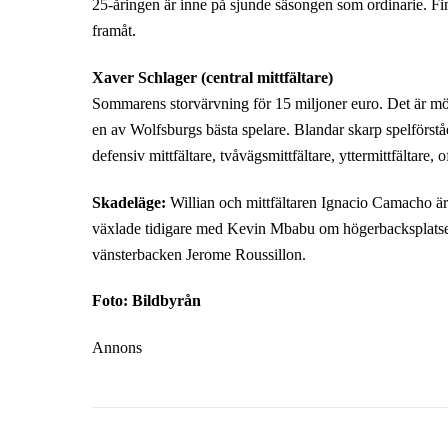
25-åringen är inne på sjunde säsongen som ordinarie. Fin
framåt.
Xaver Schlager (central mittfältare)
Sommarens storvärvning för 15 miljoner euro. Det är möj
en av Wolfsburgs bästa spelare. Blandar skarp spelförstå
defensiv mittfältare, tvåvägsmittfältare, yttermittfältare, 
Skadeläge:
Willian och mittfältaren Ignacio Camacho är
växlade tidigare med Kevin Mbabu om högerbacksplatsen
vänsterbacken Jerome Roussillon.
Foto: Bildbyrån
Annons