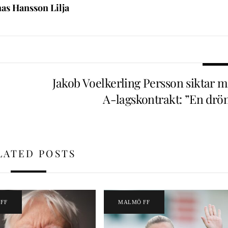
nas Hansson Lilja
Jakob Voelkerling Persson siktar m
A-lagskontrakt: ”En drö
LATED POSTS
FF
MALMÖ FF