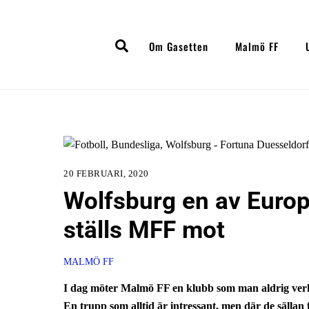
Skip
to
Search
content
Om Gasetten
Malmö FF
20 FEBRUARI, 2020
Wolfsburg en av Europ
ställs MFF mot
MALMÖ FF
I dag möter Malmö FF en klubb som man aldrig ver
En trupp som alltid är intressant, men där de sällan