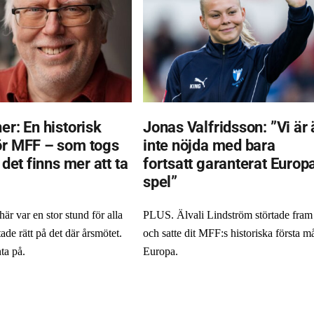
er: En historisk
Jonas Valfridsson: ”Vi är 
ör MFF – som togs
inte nöjda med bara
t det finns mer att ta
fortsatt garanterat Europ
spel”
r var en stor stund för alla
PLUS. Älvali Lindström störtade fram
ade rätt på det där årsmötet.
och satte dit MFF:s historiska första må
ta på.
Europa.