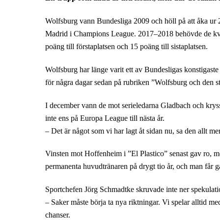
Wolfsburg vann Bundesliga 2009 och höll på att åka ur
Madrid i Champions League. 2017–2018 behövde de kvala t
poäng till förstaplatsen och 15 poäng till sistaplatsen.
Wolfsburg har länge varit ett av Bundesligas konstigast
för några dagar sedan på rubriken ”Wolfsburg och den sto
I december vann de mot serieledarna Gladbach och kryssa
inte ens på Europa League till nästa år.
– Det är något som vi har lagt åt sidan nu, sa den allt me
Vinsten mot Hoffenheim i ”El Plastico” senast gav ro, m
permanenta huvudtränaren på drygt tio år, och man får gå t
Sportchefen Jörg Schmadtke skruvade inte ner spekulatio
– Saker måste börja ta nya riktningar. Vi spelar alltid med
chanser.