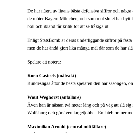
De har några av ligans bästa defensiva siffror och några 
de möter Bayern München, och som mot slutet har bytt frå
boll och ibland får kritik för att se tråkiga ut.
Enligt StatsBomb är deras underliggande siffror på fasta si
men de har ändå gjort lika många mål där som de har slä
Spelare att notera:
Koen Casteels (målvakt)
Bundesligas åttonde bästa spelaren den här säsongen, om
Wout Weghorst (anfallare)
Även han är nästan två meter lång och på väg att slå sig 
Wolfsburg och gör även targetjobbet. En latebloomer med
Maximilian Arnold (central mittfältare)