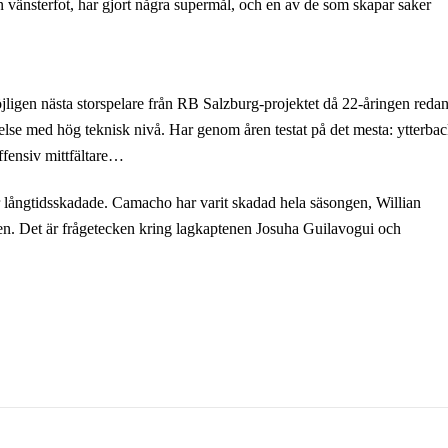
 vänsterfot, har gjort några supermål, och en av de som skapar saker
ligen nästa storspelare från RB Salzburg-projektet då 22-åringen redan
else med hög teknisk nivå. Har genom åren testat på det mesta: ytterbac
offensiv mittfältare…
 långtidsskadade. Camacho har varit skadad hela säsongen, Willian
. Det är frågetecken kring lagkaptenen Josuha Guilavogui och