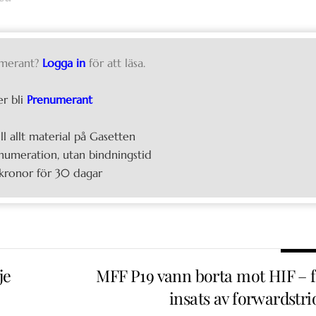
merant?
Logga in
för att läsa.
er bli
Prenumerant
ill allt material på Gasetten
umeration, utan bindningstid
kronor för 30 dagar
je
MFF P19 vann borta mot HIF – f
insats av forwardstri