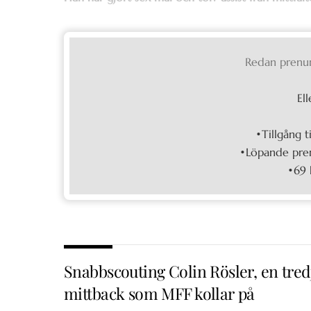
Redan prenu
Ell
•Tillgång t
•Löpande pren
•69 
Snabbscouting Colin Rösler, en tred
mittback som MFF kollar på