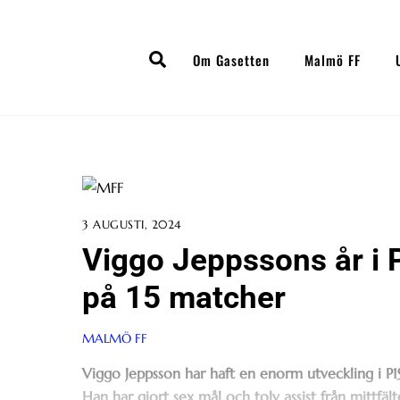
Skip
to
Search
content
Om Gasetten
Malmö FF
3 AUGUSTI, 2024
Viggo Jeppssons år i P
på 15 matcher
MALMÖ FF
Viggo Jeppsson har haft en enorm utveckling i P19
Han har gjort sex mål och tolv assist från mittfält