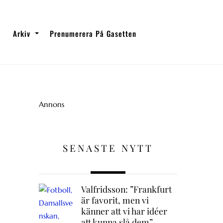
Arkiv
Prenumerera På Gasetten
Annons
SENASTE NYTT
Valfridsson: ”Frankfurt
är favorit, men vi
känner att vi har idéer
att kunna slå dem”