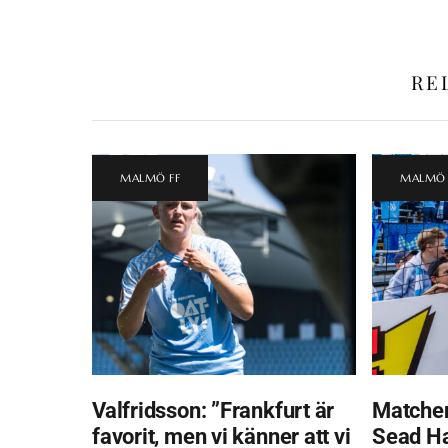
RE
MALMÖ FF
MALMÖ 
Valfridsson: ”Frankfurt är
Matchen
favorit, men vi känner att vi
Sead H