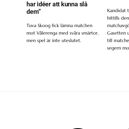
har idéer att kunna slå
Kandidat t
dem”
hittills d
Tuva Skoog fick lämna matchen
matchavgör
mot Vålerenga med svåra smärtor,
Gasetten 
men spel är inte uteslutet.
till matche
segern mo