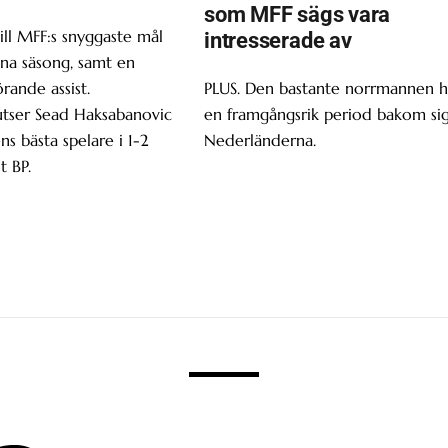
som MFF sägs vara
ill MFF:s snyggaste mål
intresserade av
enna säsong, samt en
ande assist.
PLUS. Den bastante norrmannen h
utser Sead Haksabanovic
en framgångsrik period bakom sig
ns bästa spelare i 1-2
Nederländerna.
t BP.