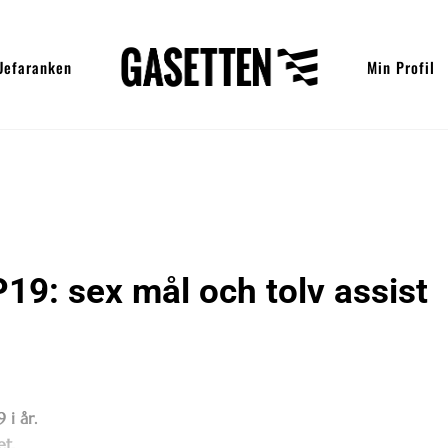
Uefaranken
Min Profil
19: sex mål och tolv assist
 i år.
et.