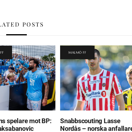
LATED POSTS
FF
MALMÖ FF
s spelare mot BP:
Snabbscouting Lasse
aksabanovic
Nordås – norska anfallar