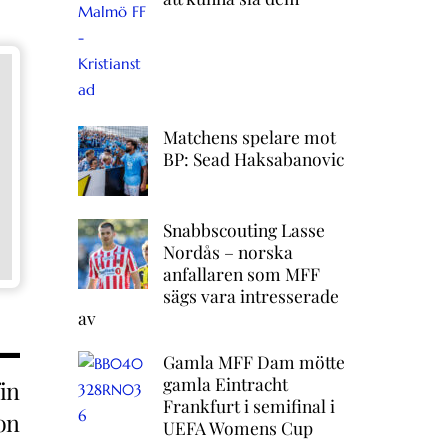
Matchens spelare mot
BP: Sead Haksabanovic
Snabbscouting Lasse
Nordås – norska
anfallaren som MFF
sägs vara intresserade
av
Gamla MFF Dam mötte
gamla Eintracht
in
Frankfurt i semifinal i
on
UEFA Womens Cup