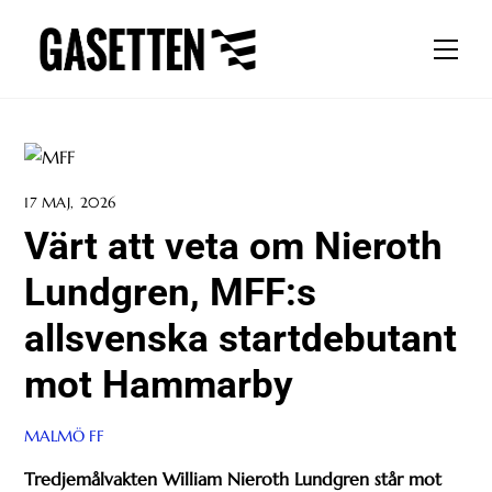
Skip
to
Men
content
17 MAJ, 2026
Värt att veta om Nieroth
Lundgren, MFF:s
allsvenska startdebutant
mot Hammarby
MALMÖ FF
Tredjemålvakten William Nieroth Lundgren står mot