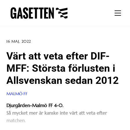
Skip
to
Men
content
16 MAJ, 2022
Värt att veta efter DIF-
MFF: Största förlusten i
Allsvenskan sedan 2012
MALMÖ FF
Djurgården-Malmö FF 4-0.
Så mycket mer är kanske inte värt att veta efter
matchen.