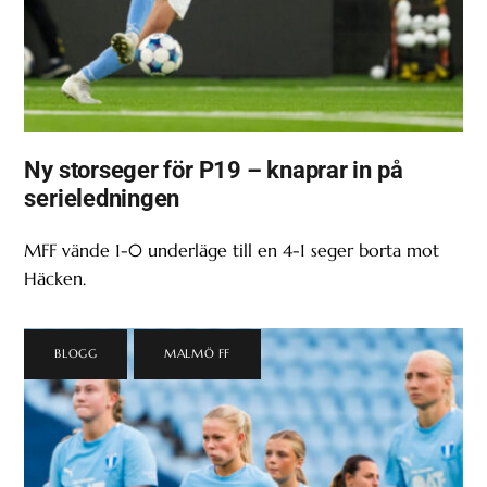
Ny storseger för P19 – knaprar in på
serieledningen
MFF vände 1-0 underläge till en 4-1 seger borta mot
Häcken.
BLOGG
,
MALMÖ FF