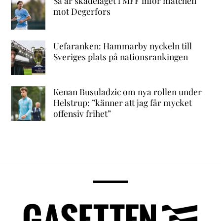
Så är skadeläget i MFF inför matchen
mot Degerfors
Uefaranken: Hammarby nyckeln till
Sveriges plats på nationsrankingen
Kenan Busuladzic om nya rollen under
Helstrup: ”känner att jag får mycket
offensiv frihet”