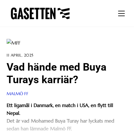
Skip
to
Men
content
11 APRIL, 2025
Vad hände med Buya
Turays karriär?
MALMÖ FF
Ett ligamål i Danmark, en match i USA, en flytt till
Nepal.
Det är vad Mohamed Buya Turay har lyckats med
sedan han lämnade Malmö FF.