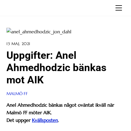
Skip
Men
to
content
13 MAJ, 2021
Uppgifter: Anel
Ahmedhodzic bänkas
mot AIK
MALMÖ FF
Anel Ahmedhodzic bänkas någ
ot oväntat ikväll när
Malmö FF möter AIK.
Det uppger
Kvällsposten
.