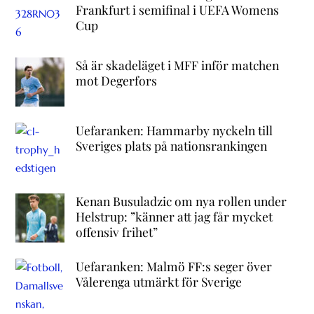
Frankfurt i semifinal i UEFA Womens
Cup
Så är skadeläget i MFF inför matchen
mot Degerfors
Uefaranken: Hammarby nyckeln till
Sveriges plats på nationsrankingen
Kenan Busuladzic om nya rollen under
Helstrup: ”känner att jag får mycket
offensiv frihet”
Uefaranken: Malmö FF:s seger över
Vålerenga utmärkt för Sverige