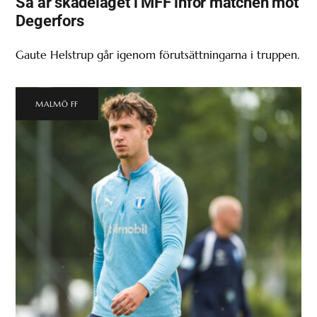
Så är skadeläget i MFF inför matchen mot
Degerfors
Gaute Helstrup går igenom förutsättningarna i truppen.
MALMÖ FF