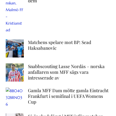
dem”
Matchens spelare mot BP: Sead
Haksabanovic
Snabbscouting Lasse Nordås – norska
anfallaren som MFF sägs vara
intresserade av
Gamla MFF Dam mötte gamla Eintracht
Frankfurt i semifinal i UEFA Womens
Cup