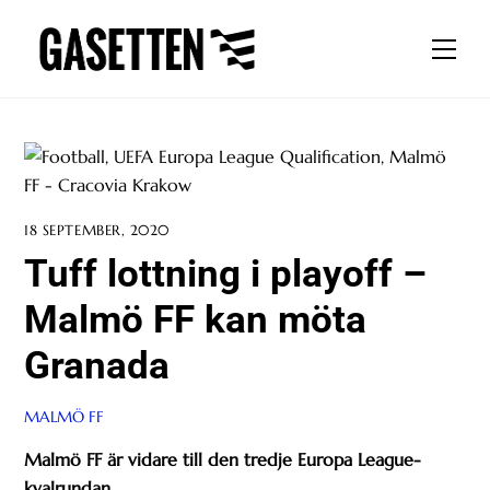
Skip
to
Men
content
18 SEPTEMBER, 2020
Tuff lottning i playoff –
Malmö FF kan möta
Granada
MALMÖ FF
Malmö FF är vidare till den tredje Europa League-
kvalrundan.