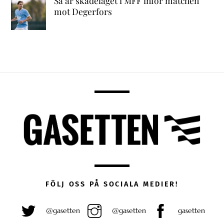
Så är skadeläget i MFF inför matchen
mot Degerfors
FÖLJ OSS PÅ SOCIALA MEDIER!
@gasetten
@gasetten
gasetten