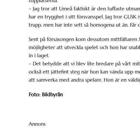
topplatserna.
– Jag tror att Umeå faktiskt är den tuffaste utm
har en trygghet i sitt försvarsspel. Jag tror GUSK
trupp, men har inte sett så homogena ut än. Får 
Sent på försäsongen kom dessutom mittfältaren M
möjligheter att utveckla spelet och hon har snabb
in i laget.
– Det betydde att vi blev lite bredare på vårt mit
också ett jättefint steg när hon kan vända upp m
att samverka med andra spelare. Hon är en väldigt 
Foto: Bildbyrån
Annons