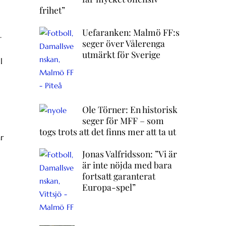
frihet”
Uefaranken: Malmö FF:s
.
seger över Vålerenga
utmärkt för Sverige
l
Ole Törner: En historisk
seger för MFF – som
togs trots att det finns mer att ta ut
r
Jonas Valfridsson: ”Vi är
är inte nöjda med bara
fortsatt garanterat
Europa-spel”