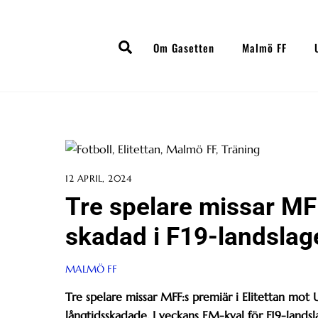
Skip
to
Search
content
Om Gasetten
Malmö FF
12 APRIL, 2024
Tre spelare missar M
skadad i F19-landslag
MALMÖ FF
Tre spelare missar MFF:s premiär i Elitettan mot
långtidsskadade. I veckans EM-kval för F19-lands