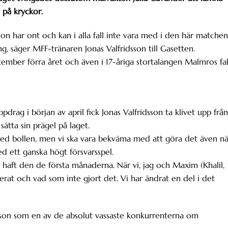
 på kryckor.
 har ont och kan i alla fall inte vara med i den här matchen
g, säger MFF-tränaren Jonas Valfridsson till Gasetten.
ember förra året och även i 17-åriga stortalangen Malmros fal
rag i början av april fick Jonas Valfridsson ta klivet upp från
sätta sin prägel på laget.
t med bollen, men vi ska vara bekväma med att göra det även nä
d ett ganska högt försvarsspel.
tigt haft den de första månaderna. När vi, jag och Maxim (Khalil,
erat och vad som inte gjort det. Vi har ändrat en del i det
idsson som en av de absolut vassaste konkurrenterna om