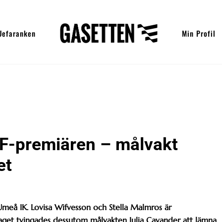
Uefaranken
Min Profil
FF-premiären – målvakt
et
 Umeå IK. Lovisa Wifvesson och Stella Malmros är
laget tvingades dessutom målvakten Julia Cavander att lämna