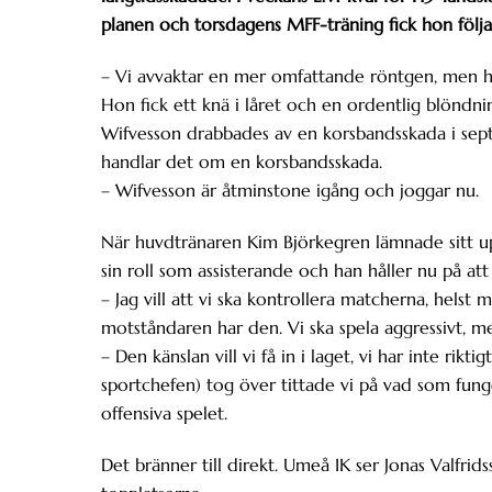
planen och torsdagens MFF-träning fick hon följa
– Vi avvaktar en mer omfattande röntgen, men hon
Hon fick ett knä i låret och en ordentlig blöndnin
Wifvesson drabbades av en korsbandsskada i sept
handlar det om en korsbandsskada.
– Wifvesson är åtminstone igång och joggar nu.
När huvdtränaren Kim Björkegren lämnade sitt uppd
sin roll som assisterande och han håller nu på att 
– Jag vill att vi ska kontrollera matcherna, hels
motståndaren har den. Vi ska spela aggressivt, me
– Den känslan vill vi få in i laget, vi har inte rik
sportchefen) tog över tittade vi på vad som fung
offensiva spelet.
Det bränner till direkt. Umeå IK ser Jonas Valfr