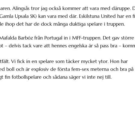
anaren. Alingsås tror jag också kommer att vara med däruppe. 
 (Gamla Upsala SK) kan vara med där. Eskilstuna United har en f
de ihop det har de dock många duktiga spelare i truppen.
afalda Barbóz från Portugal in i MFF-truppen. Det gav större
t – delvis tack vare att hennes engelska är så pass bra – kom
tfält. Vi fick in en spelare som täcker mycket ytor. Hon har
ed boll och är explosiv de första fem-sex meterna och bra på
fin fotbollspelare och sådana säger vi inte nej till.