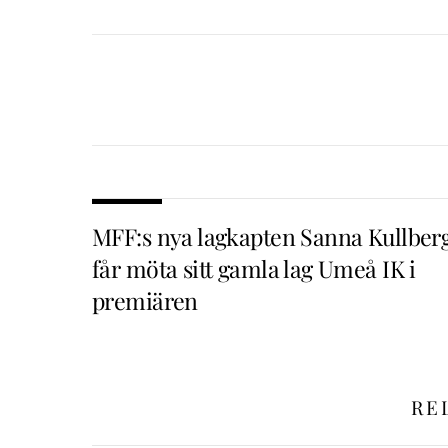
MFF:s nya lagkapten Sanna Kullber
får möta sitt gamla lag Umeå IK i
premiären
RE