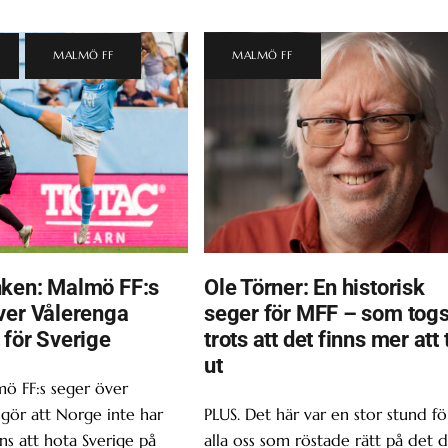
,
MALMÖ FF
MALMÖ FF
ken: Malmö FF:s
Ole Törner: En historisk
ver Vålerenga
seger för MFF – som tog
 för Sverige
trots att det finns mer att 
ut
ö FF:s seger över
gör att Norge inte har
PLUS. Det här var en stor stund fö
s att hota Sverige på
alla oss som röstade rätt på det d