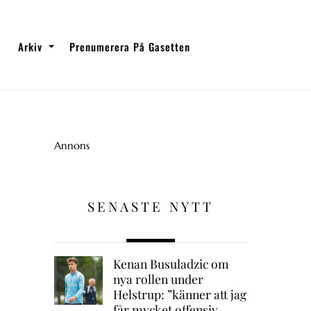
Arkiv
Prenumerera På Gasetten
Annons
SENASTE NYTT
Kenan Busuladzic om
nya rollen under
Helstrup: ”känner att jag
får mycket offensiv