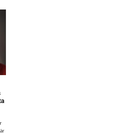
s
ta
r
är