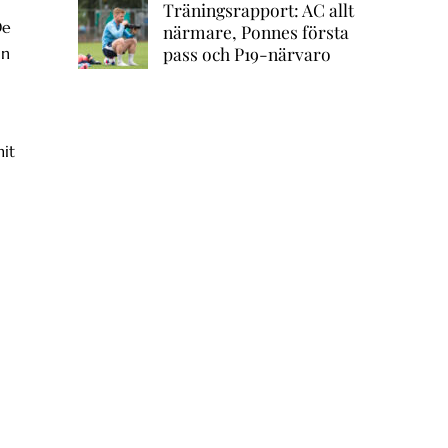
Träningsrapport: AC allt
De
närmare, Ponnes första
pass och P19-närvaro
in
mit