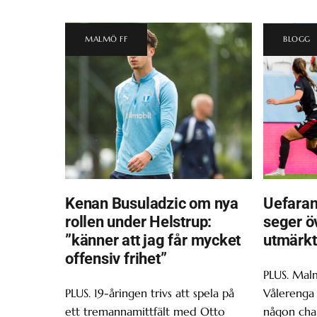
MALMÖ FF
BLOGG
Kenan Busuladzic om nya
Uefaran
rollen under Helstrup:
seger ö
”känner att jag får mycket
utmärkt
offensiv frihet”
PLUS. Malm
PLUS. 19-åringen trivs att spela på
Vålerenga 
ett tremannamittfält med Otto
någon chan