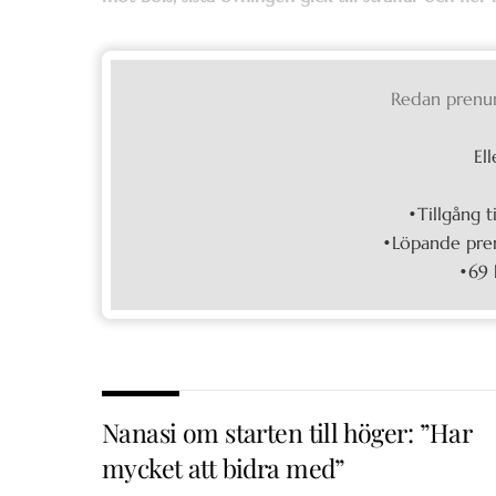
Redan prenu
Ell
•Tillgång t
•Löpande pren
•69 
Nanasi om starten till höger: ”Har
mycket att bidra med”