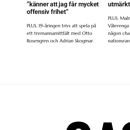
”känner att jag får mycket
utmärkt
offensiv frihet”
PLUS. Malm
PLUS. 19-åringen trivs att spela på
Vålerenga 
ett tremannamittfält med Otto
någon chan
Rosengren och Adrian Skogmar.
nationsran