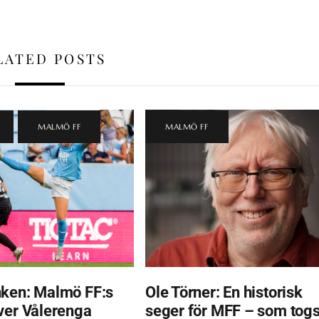
LATED POSTS
,
MALMÖ FF
MALMÖ FF
ken: Malmö FF:s
Ole Törner: En historisk
ver Vålerenga
seger för MFF – som tog