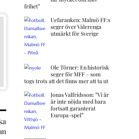
frihet”
Uefaranken: Malmö FF:s
seger över Vålerenga
utmärkt för Sverige
Ole Törner: En historisk
seger för MFF – som
togs trots att det finns mer att ta ut
Jonas Valfridsson: ”Vi är
är inte nöjda med bara
fortsatt garanterat
Europa-spel”
ka
an