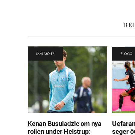
RE
MALMÖ FF
BLOGG
Kenan Busuladzic om nya
Uefaran
rollen under Helstrup:
seger ö