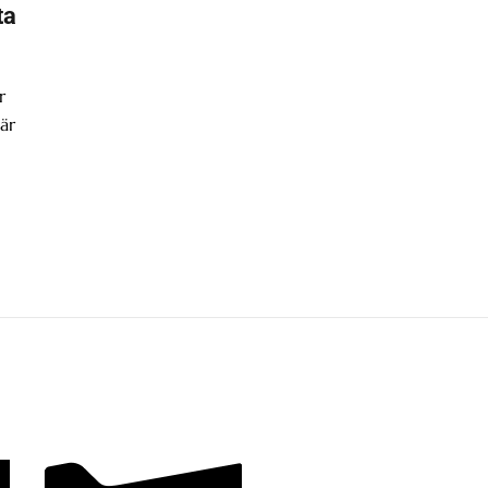
ta
r
är