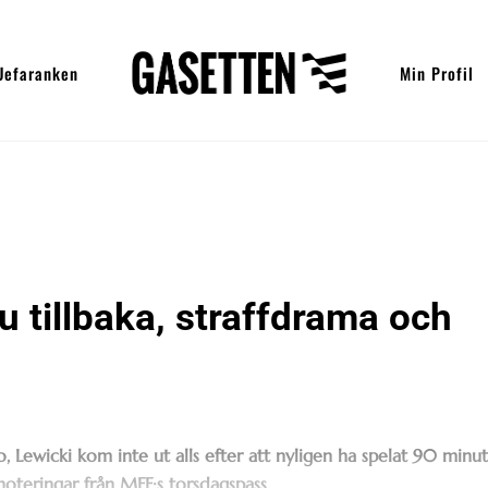
Uefaranken
Min Profil
u tillbaka, straffdrama och
o, Lewicki kom inte ut alls efter att nyligen ha spelat 90 minu
r noteringar från MFF:s torsdagspass.