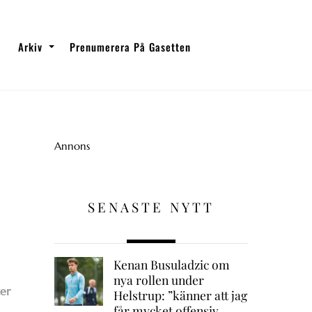
Arkiv
Prenumerera På Gasetten
Annons
SENASTE NYTT
Kenan Busuladzic om
nya rollen under
ter
Helstrup: ”känner att jag
får mycket offensiv