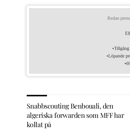
Redan pren
El
•Tillgång 
•Löpande pre
•6
Snabbscouting Benbouali, den
algeriska forwarden som MFF har
kollat på