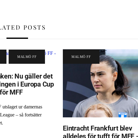
LATED POSTS
,
MALMÖ FF
MALMÖ FF
ken: Nu gäller det
ningen i Europa Cup
 för MFF
utslaget ur damernas
eague – så fortsätter
t.
Eintracht Frankfurt blev
alldeles för tufft för MFF 