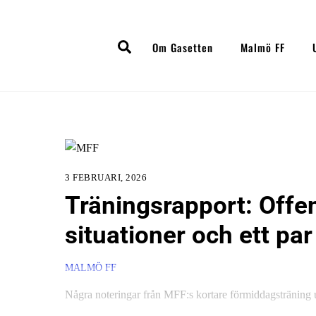
Skip
to
Search
content
Om Gasetten
Malmö FF
3 FEBRUARI, 2026
Träningsrapport: Offe
situationer och ett par
MALMÖ FF
Några noteringar från MFF:s kortare förmiddagsträning 