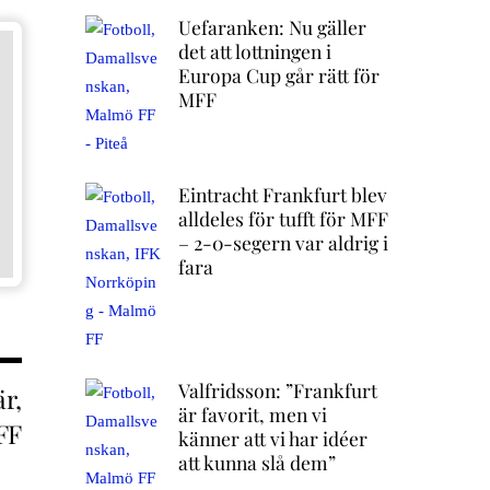
Uefaranken: Nu gäller
det att lottningen i
Europa Cup går rätt för
MFF
Eintracht Frankfurt blev
alldeles för tufft för MFF
– 2-0-segern var aldrig i
fara
Valfridsson: ”Frankfurt
är,
är favorit, men vi
MFF
känner att vi har idéer
att kunna slå dem”