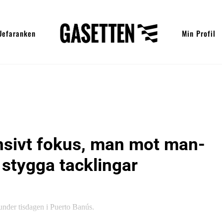
Uefaranken
Min Profil
nsivt fokus, man mot man-
 stygga tacklingar
under tisdagen i Puerto Banús.