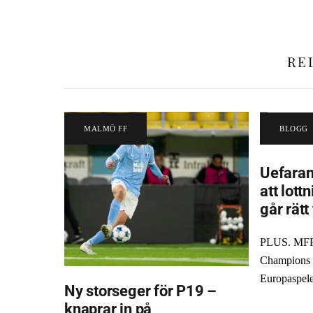
RE
MALMÖ FF
BLOGG
Uefaran
att lott
går rätt
PLUS. MFF 
Champions L
Europaspele
Ny storseger för P19 –
knaprar in på