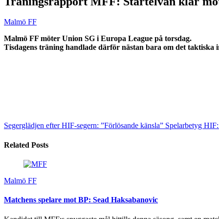
Träningsrapport MFF: Startelvan klar mo
Malmö FF
Malmö FF möter Union SG i Europa League på torsdag.
Tisdagens träning handlade därför nästan bara om det taktiska 
Segerglädjen efter HIF-segern: ”Förlösande känsla”
Spelarbetyg HIF:
Related Posts
Malmö FF
Matchens spelare mot BP: Sead Haksabanovic