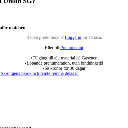
t Union SG?
inför matchen.
Redan prenumerant?
Logga in
för att läsa.
Eller bli
Prenumerant
•Tillgång till allt material på Gasetten
•Löpande prenumeration, utan bindningstid
•69 kronor för 30 dagar
 Säsongens fjärde och femte femma delas ut