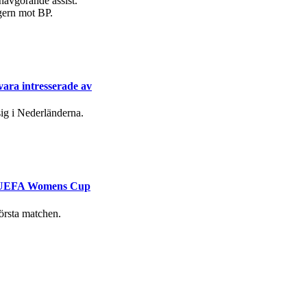
havgörande assist.
egern mot BP.
ara intresserade av
ig i Nederländerna.
 i UEFA Womens Cup
första matchen.