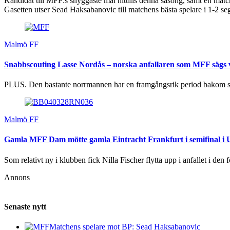
Kandidat till MFF:s snyggaste mål hittills denna säsong, samt en matc
Gasetten utser Sead Haksabanovic till matchens bästa spelare i 1-2 s
Malmö FF
Snabbscouting Lasse Nordås – norska anfallaren som MFF sägs v
PLUS. Den bastante norrmannen har en framgångsrik period bakom s
Malmö FF
Gamla MFF Dam mötte gamla Eintracht Frankfurt i semifinal
Som relativt ny i klubben fick Nilla Fischer flytta upp i anfallet i den 
Annons
Senaste nytt
Matchens spelare mot BP: Sead Haksabanovic