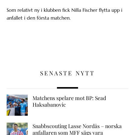
Som relativt ny i klubben fick Nilla Fischer flytta upp i
anfallet i den första matchen.
SENASTE NYTT
Matchens spelare mot BP: Sead
Haksabanovic
Snabbscouting Lasse Nordås – norska
anfallaren som MFF sägs vara