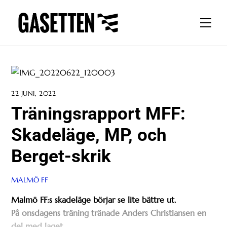
Skip
to
Men
content
22 JUNI, 2022
Träningsrapport MFF:
Skadeläge, MP, och
Berget-skrik
MALMÖ FF
Malmö FF:s skadeläge börjar se lite bättre ut.
På onsdagens träning tränade Anders Christiansen en
del med laget.