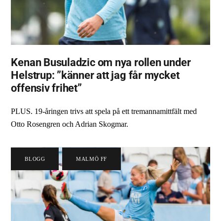
Kenan Busuladzic om nya rollen under
Helstrup: ”känner att jag får mycket
offensiv frihet”
PLUS. 19-åringen trivs att spela på ett tremannamittfält med
Otto Rosengren och Adrian Skogmar.
BLOGG
,
MALMÖ FF