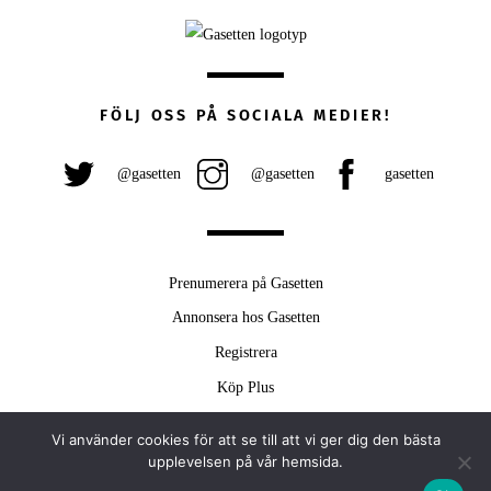
FÖLJ OSS PÅ SOCIALA MEDIER!
@gasetten
@gasetten
gasetten
Prenumerera på Gasetten
Annonsera hos Gasetten
Registrera
Köp Plus
Vi använder cookies för att se till att vi ger dig den bästa
Back
upplevelsen på vår hemsida.
To