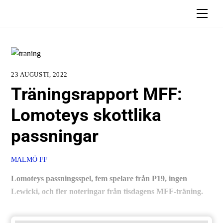
Skip
Men
to
content
23 AUGUSTI, 2022
Träningsrapport MFF:
Lomoteys skottlika
passningar
MALMÖ FF
Lomoteys passningsspel, fem spelare från P19, ingen
Lewicki, och fler noteringar från tisdagens MFF-träning.