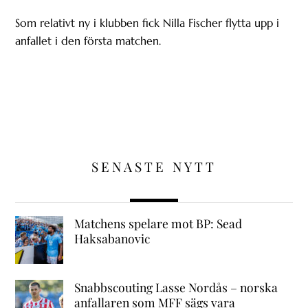
Som relativt ny i klubben fick Nilla Fischer flytta upp i
anfallet i den första matchen.
SENASTE NYTT
Matchens spelare mot BP: Sead
Haksabanovic
Snabbscouting Lasse Nordås – norska
anfallaren som MFF sägs vara