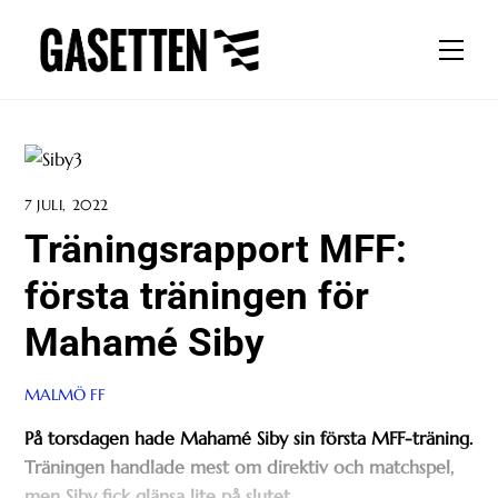
Skip
to
Men
content
7 JULI, 2022
Träningsrapport MFF:
första träningen för
Mahamé Siby
MALMÖ FF
På torsdagen hade Mahamé Siby sin första MFF-träning.
Träningen handlade mest om direktiv och matchspel,
men Siby fick glänsa lite på slutet.