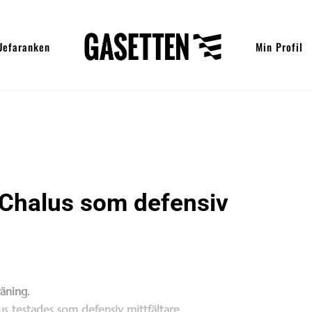
Uefaranken
Min Profil
 Chalus som defensiv
äning.
us testades som defensiv mittfältare.