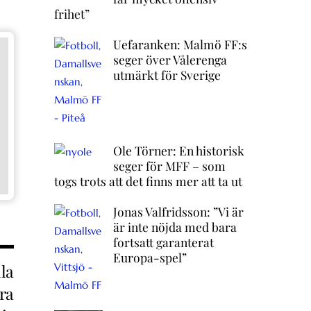
frihet”
Uefaranken: Malmö FF:s
seger över Vålerenga
utmärkt för Sverige
Ole Törner: En historisk
seger för MFF – som
togs trots att det finns mer att ta ut
Jonas Valfridsson: ”Vi är
är inte nöjda med bara
fortsatt garanterat
Europa-spel”
lla
ra