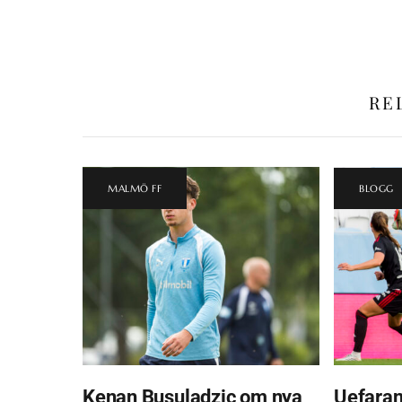
RE
MALMÖ FF
BLOGG
Kenan Busuladzic om nya
Uefaran