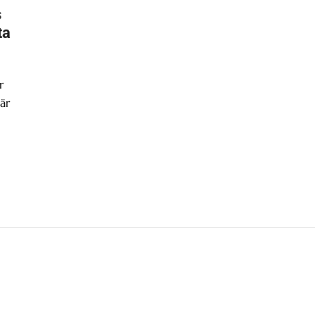
s
ta
r
är