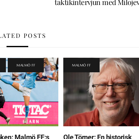
taktikintervjun med Milojev
LATED POSTS
,
MALMÖ FF
MALMÖ FF
ken: Malmö FF:s
Ole Törner: En historisk