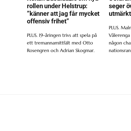
rollen under Helstrup:
seger ö
”känner att jag får mycket
utmärkt
offensiv frihet”
PLUS. Malm
PLUS. 19-åringen trivs att spela på
Vålerenga 
ett tremannamittfält med Otto
någon chan
Rosengren och Adrian Skogmar.
nationsran