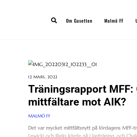
Skip
to
Search
content
Om Gasetten
Malmö FF
12 MARS, 2022
Träningsrapport MFF:
mittfältare mot AIK?
MALMÖ FF
Det var mycket mittfältsnytt på lördagens MFF-tr
Lewicki och Rieks körde på i lagträning, och Chal