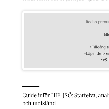
Redan prenu
Ell
•Tillgång t
•Löpande pren
•69 
Guide inför HIF-JSÖ: Startelva, anal
och motstånd