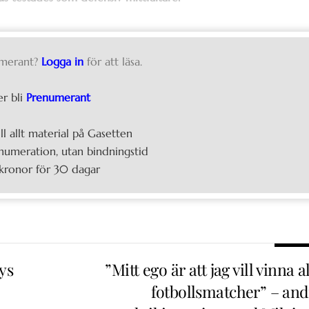
merant?
Logga in
för att läsa.
er bli
Prenumerant
ill allt material på Gasetten
umeration, utan bindningstid
kronor för 30 dagar
ys
”Mitt ego är att jag vill vinna a
fotbollsmatcher” – and