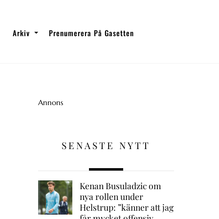
Arkiv
Prenumerera På Gasetten
Annons
SENASTE NYTT
Kenan Busuladzic om
nya rollen under
Helstrup: ”känner att jag
får mycket offensiv