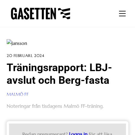
Skip
to
Men
content
20 FEBRUARI, 2024
Träningsrapport: LBJ-
avslut och Berg-fasta
MALMÖ FF
Noteringar från tisdagens Malmö FF-träning.
Redan prenumerant?
Logga in
för att läsa.