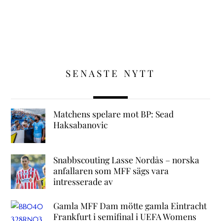
SENASTE NYTT
Matchens spelare mot BP: Sead
Haksabanovic
Snabbscouting Lasse Nordås – norska
anfallaren som MFF sägs vara
intresserade av
Gamla MFF Dam mötte gamla Eintracht
Frankfurt i semifinal i UEFA Womens