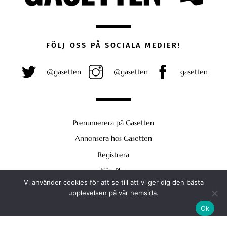
FÖLJ OSS PÅ SOCIALA MEDIER!
@gasetten
@gasetten
gasetten
Prenumerera på Gasetten
Annonsera hos Gasetten
Registrera
Köp Plus
Vi använder cookies för att se till att vi ger dig den bästa
Back
upplevelsen på vår hemsida.
To
Ok
Top