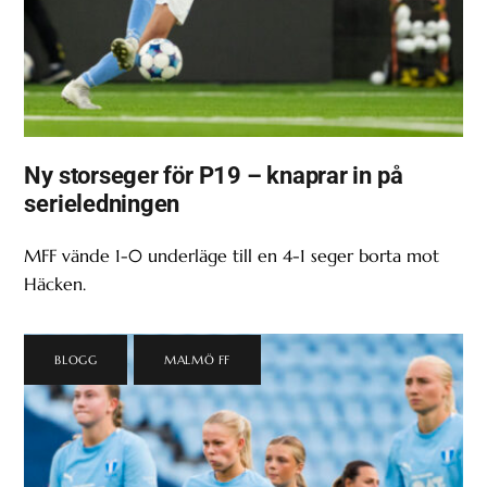
Ny storseger för P19 – knaprar in på
serieledningen
MFF vände 1-0 underläge till en 4-1 seger borta mot
Häcken.
BLOGG
,
MALMÖ FF