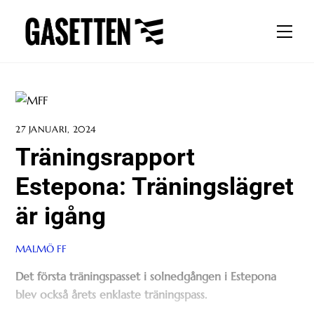
Skip
to
Men
content
27 JANUARI, 2024
Träningsrapport
Estepona: Träningslägret
är igång
MALMÖ FF
Det första träningspasset i solnedgången i Estepona
blev också årets enklaste träningspass.