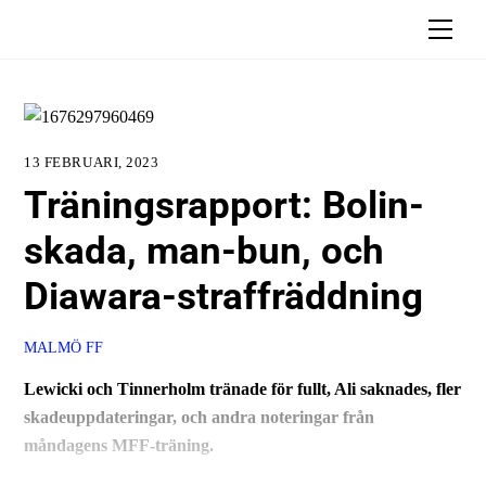
Skip
Men
to
content
13 FEBRUARI, 2023
Träningsrapport: Bolin-
skada, man-bun, och
Diawara-straffräddning
MALMÖ FF
Lewicki och Tinnerholm tränade för fullt, Ali saknades, fler
skadeuppdateringar, och andra noteringar från
måndagens MFF-träning.