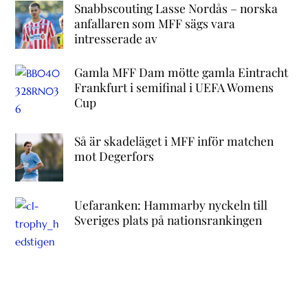
Snabbscouting Lasse Nordås – norska
anfallaren som MFF sägs vara
intresserade av
Gamla MFF Dam mötte gamla Eintracht
Frankfurt i semifinal i UEFA Womens
Cup
Så är skadeläget i MFF inför matchen
mot Degerfors
Uefaranken: Hammarby nyckeln till
Sveriges plats på nationsrankingen