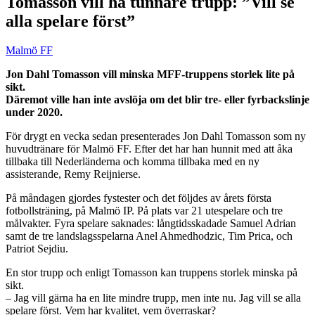
Tomasson vill ha tunnare trupp: ”Vill se
alla spelare först”
Malmö FF
Jon Dahl Tomasson vill minska MFF-truppens storlek lite på
sikt.
Däremot ville han inte avslöja om det blir tre- eller fyrbackslinje
under 2020.
För drygt en vecka sedan presenterades Jon Dahl Tomasson som ny
huvudtränare för Malmö FF. Efter det har han hunnit med att åka
tillbaka till Nederländerna och komma tillbaka med en ny
assisterande, Remy Reijnierse.
På måndagen gjordes fystester och det följdes av årets första
fotbollsträning, på Malmö IP. På plats var 21 utespelare och tre
målvakter. Fyra spelare saknades: långtidsskadade Samuel Adrian
samt de tre landslagsspelarna Anel Ahmedhodzic, Tim Prica, och
Patriot Sejdiu.
En stor trupp och enligt Tomasson kan truppens storlek minska på
sikt.
– Jag vill gärna ha en lite mindre trupp, men inte nu. Jag vill se alla
spelare först. Vem har kvalitet, vem överraskar?