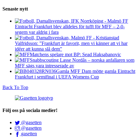
Senaste nytt
Eintracht Frankfurt blev alldeles för tufft för MFF – 2-0-
segern var aldrig i fara
Valfridsson: ”Frankfurt är favorit, men vi känner att vi har
idéer att kunna slå dem”
Matchens spelare mot BP: Sead Haksabanovic
Snabbscouting Lasse Nordås – norska anfallaren som
MFF sägs vara intresserade av
Gamla MFF Dam mötte gamla Eintracht
Frankfurt i semifinal i UEFA Womens Cup
Back To Top
Följ oss på sociala medier!
@gasetten
@gasetten
gasetten