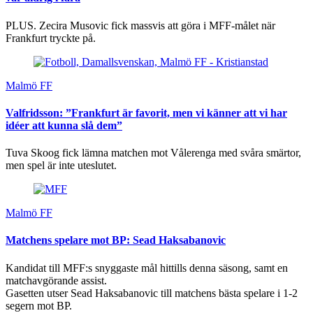
PLUS. Zecira Musovic fick massvis att göra i MFF-målet när
Frankfurt tryckte på.
Malmö FF
Valfridsson: ”Frankfurt är favorit, men vi känner att vi har
idéer att kunna slå dem”
Tuva Skoog fick lämna matchen mot Vålerenga med svåra smärtor,
men spel är inte uteslutet.
Malmö FF
Matchens spelare mot BP: Sead Haksabanovic
Kandidat till MFF:s snyggaste mål hittills denna säsong, samt en
matchavgörande assist.
Gasetten utser Sead Haksabanovic till matchens bästa spelare i 1-2
segern mot BP.