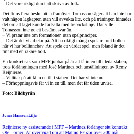
– Det vore riktigt dumt att skriva av folk.
Det finns flera beslut att ta framöver. Tomasson säger att han inte har
valt någon lagkapten utan vill avvakta lite, och på träningen hintades
det om att laget kunde fortsätta med trebackslinje. Där ville
Tomasson inte ge ett bestämt svar än.
– Vi pratar inte om formationer, utan spelprinciper.
– Det är det vi arbetar på. Att ha riktigt många spelare runt bollen
när vi har bollinnehav. Att spela ett vårdat spel, men ibland är det
fint med en rakare boll.
En konkret sak som MFF jobbar på är att få in en till i ledarstaben,
trots förlängningen med José Martínez och anställningen av Remy
Reijnierse.
– Vi tittar på att få in en till i staben. Det har vi inte nu.
– Förhoppningsvis får vi in en till, men det får tiden utvisa.
Foto: Bildbyrån
Jonas Hansson Lilja
Reijnierse ny assisterande i MFF – Martínez förlänger sitt kontrakt
Ole Törner: Är övertygad om att Malmö FF gör över 200 mål