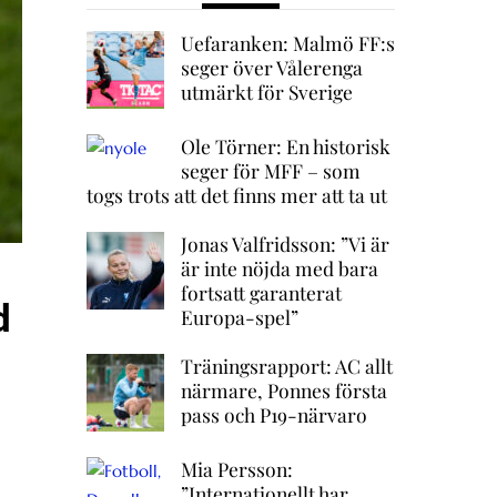
Uefaranken: Malmö FF:s
seger över Vålerenga
utmärkt för Sverige
Ole Törner: En historisk
seger för MFF – som
togs trots att det finns mer att ta ut
Jonas Valfridsson: ”Vi är
är inte nöjda med bara
fortsatt garanterat
d
Europa-spel”
Träningsrapport: AC allt
närmare, Ponnes första
pass och P19-närvaro
Mia Persson:
”Internationellt har