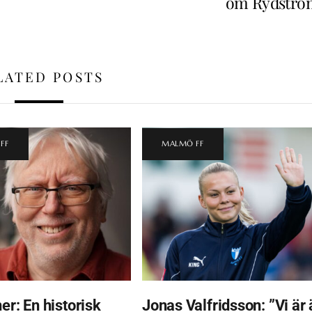
om Rydströ
LATED POSTS
FF
MALMÖ FF
er: En historisk
Jonas Valfridsson: ”Vi är 