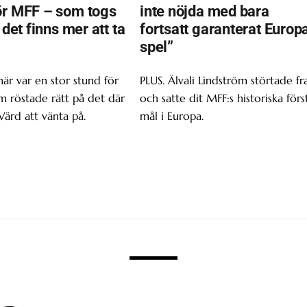
ör MFF – som togs
inte nöjda med bara
t det finns mer att ta
fortsatt garanterat Europ
spel”
här var en stor stund för
PLUS. Älvali Lindström störtade f
om röstade rätt på det där
och satte dit MFF:s historiska förs
Värd att vänta på.
mål i Europa.