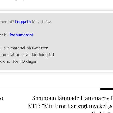
merant?
Logga in
för att läsa.
er bli
Prenumerant
ill allt material på Gasetten
umeration, utan bindningstid
kronor för 30 dagar
go
Shamoun lämnade Hammarby f
MFF: ”Min bror har sagt mycket go