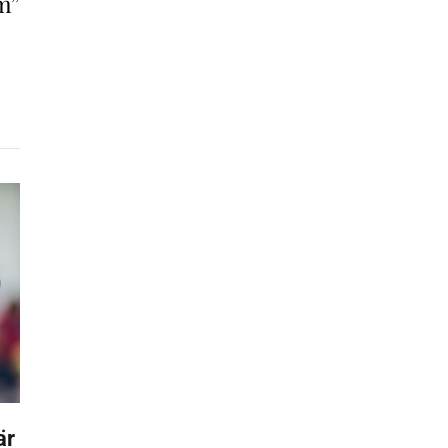
m”
är