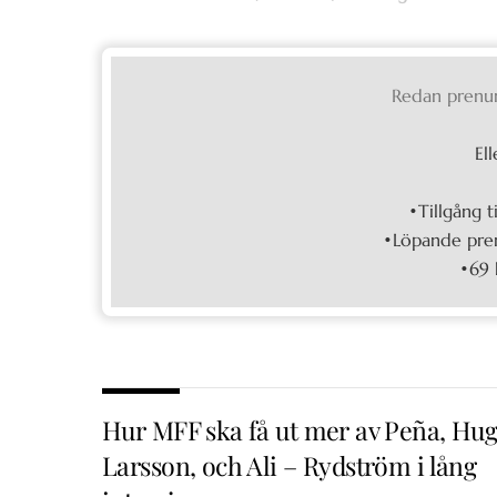
Redan prenu
Ell
•Tillgång t
•Löpande pren
•69 
Hur MFF ska få ut mer av Peña, Hu
Larsson, och Ali – Rydström i lång