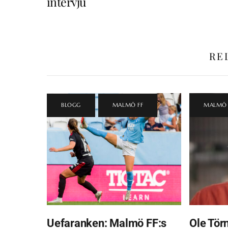
intervju
RE
BLOGG
,
MALMÖ FF
MALMÖ 
Uefaranken: Malmö FF:s
Ole Törn