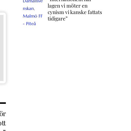
lagen vi möter en
cynism vi kanske fattats
tidigare”
ör
tt