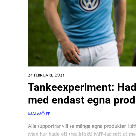
24 FEBRUARI, 2023
Tankeexperiment: Had
med endast egna prod
MALMÖ FF
Alla supportrar vill se många egna produkter i sitt
Men hur hade ett (realistiskt) MFF-lag sett ut m