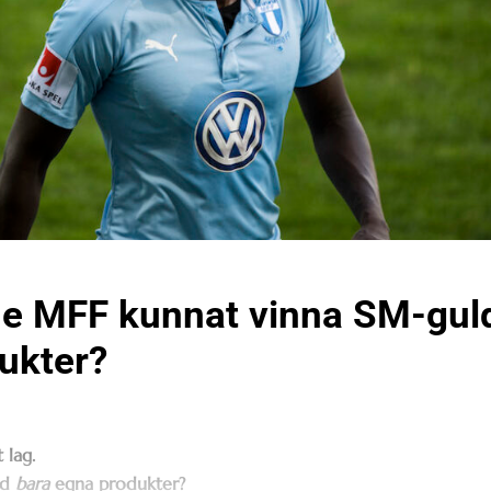
e MFF kunnat vinna SM-gul
ukter?
 lag.
ed
bara
egna produkter?