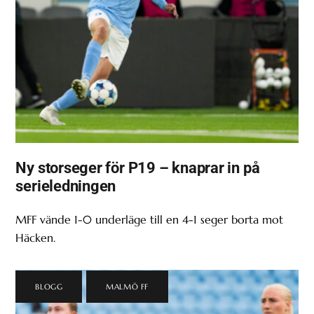
Ny storseger för P19 – knaprar in på
serieledningen
MFF vände 1-0 underläge till en 4-1 seger borta mot
Häcken.
BLOGG
,
MALMÖ FF