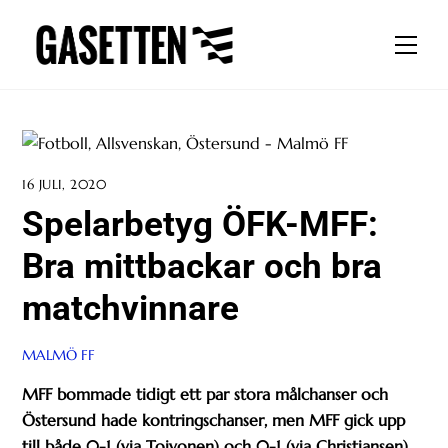
Skip
to
Men
content
16 JULI, 2020
Spelarbetyg ÖFK-MFF:
Bra mittbackar och bra
matchvinnare
MALMÖ FF
MFF bommade tidigt ett par stora målchanser och
Östersund hade kontringschanser, men MFF gick upp
till både 0-1 (via Toivonen) och 0-1 (via Christiansen).