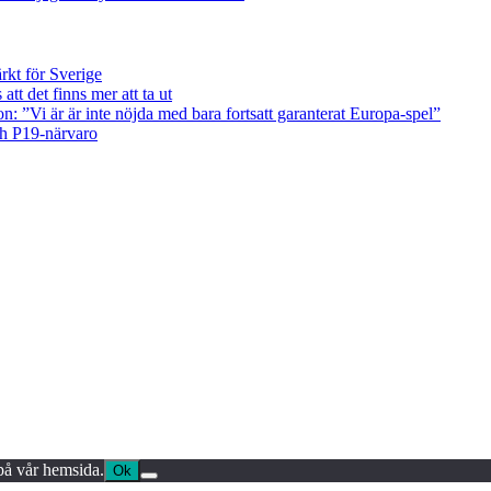
kt för Sverige
tt det finns mer att ta ut
on: ”Vi är är inte nöjda med bara fortsatt garanterat Europa-spel”
ch P19-närvaro
 på vår hemsida.
Ok