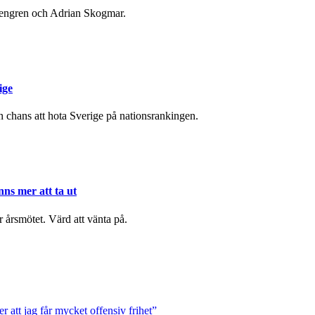
osengren och Adrian Skogmar.
ige
chans att hota Sverige på nationsrankingen.
nns mer att ta ut
r årsmötet. Värd att vänta på.
att jag får mycket offensiv frihet”