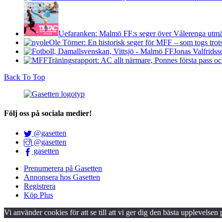
Uefaranken: Malmö FF:s seger över Vålerenga utmär
Ole Törner: En historisk seger för MFF – som togs trots a
Jonas Valfridss
Träningsrapport: AC allt närmare, Ponnes första pass o
Back To Top
Följ oss på sociala medier!
@gasetten
@gasetten
gasetten
Prenumerera på Gasetten
Annonsera hos Gasetten
Registrera
Köp Plus
Vi använder cookies för att se till att vi ger dig den bästa upplevelsen