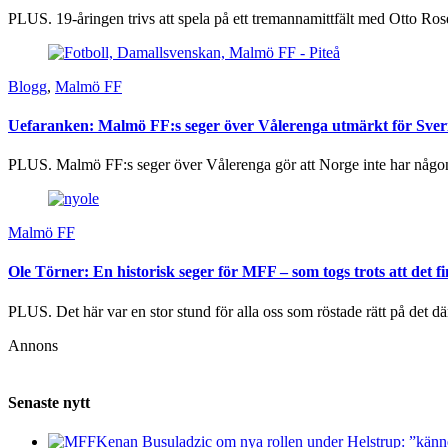
PLUS. 19-åringen trivs att spela på ett tremannamittfält med Otto R
Blogg
,
Malmö FF
Uefaranken: Malmö FF:s seger över Vålerenga utmärkt för Sver
PLUS. Malmö FF:s seger över Vålerenga gör att Norge inte har någon 
Malmö FF
Ole Törner: En historisk seger för MFF – som togs trots att det fi
PLUS. Det här var en stor stund för alla oss som röstade rätt på det dä
Annons
Senaste nytt
Kenan Busuladzic om nya rollen under Helstrup: ”känner 