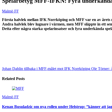
Spelarbetyg MFF-IFKN: Fyra underkända e
Malmö FF
Första halvlek mellan IFK Norrköping och MFF var en av årets me
Andra halvlek blev lugnare i värmen, men MFF släppte in ett sen
Detta efter några starka spelarinsatser och fyra underkända spel
Johan Dahlin tillbaka i MFF-målet mot IFK Norrköping
Ole Törner: Å
Related Posts
Malmö FF
Kenan Busuladzic om nya rollen under Helstrup: ”känner att jag 