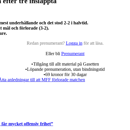
fter tre insläppta
st underhållande och det stod 2-2 i halvtid.
t mål och förlorade (3-2).
are.
Redan prenumerant?
Logga in
för att läsa.
Eller bli
Prenumerant
•Tillgång till allt material på Gasetten
•Löpande prenumeration, utan bindningstid
•69 kronor för 30 dagar
tta anledningar till att MFF förlorade matchen
får mycket offensiv frihet”