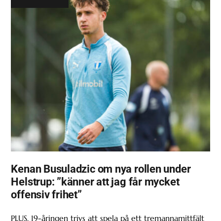
Kenan Busuladzic om nya rollen under
Helstrup: ”känner att jag får mycket
offensiv frihet”
PLUS. 19-åringen trivs att spela på ett tremannamittfält