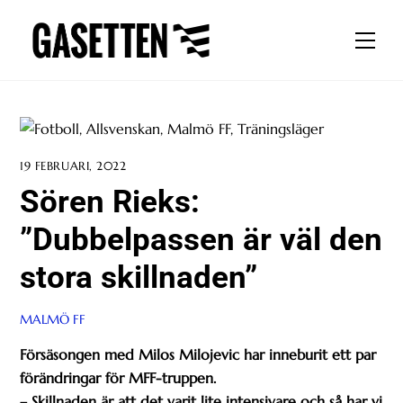
Skip
to
Men
content
19 FEBRUARI, 2022
Sören Rieks:
”Dubbelpassen är väl den
stora skillnaden”
MALMÖ FF
Försäsongen med Milos Milojevic har inneburit ett par
förändringar för MFF-truppen.
– Skillnaden är att det varit lite intensivare och så har vi