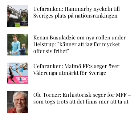
Uefaranken: Hammarby nyckeln till
Sveriges plats på nationsrankingen
Kenan Busuladzic om nya rollen under
Helstrup: ”känner att jag får mycket
offensiv frihet”
Uefaranken: Malmö FF:s seger över
Vålerenga utmärkt för Sverige
Ole Törner: En historisk seger för MFF –
som togs trots att det finns mer att ta ut