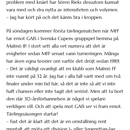
problem med knäet har Sören Rieks dessutom kunnat
vara med och dra nytta av intensiteten och volymen.
– Jag har kört på och det känns bra i kroppen.
På söndagen kommer första tävlingsmatchen när MFF
tar emot GAIS i Svenska Cupens gruppspel hemma på
Malmö IP. I stort sett alla vet numera att det är
evigheter sedan MFF senast vann turneringen. Många
har även egna teorier om varför det dröjt sedan 1989.
– Det är väldigt ovanligt att en klubb som Malmö FF
inte vunnit på 32 år. Jag har i alla fall varit med om två
finaler under min tid här, så det är inte så att vi inte
haft chansen eller inte tagit det seriöst. Men att ta bort
den där 30-årsförbannelsen är något vi spelare
verkligen vill. Och att spela mot GAIS ser vi fram emot.
Tävlingssäsongen startar!
– Fast det är klart att det är en omställning rent
mentalt att möta ett division 1- eller Superettan-lag